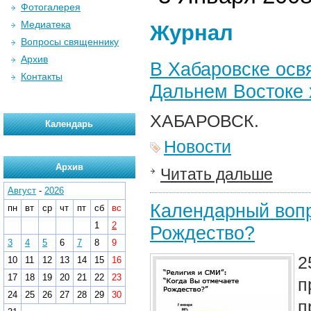
Фотогалерея
Медиатека
Журнал
Вопросы священнику
Архив
В Хабаровске осв
Контакты
Дальнем Востоке
ХАБАРОВСК.
Календарь
Новости
Архив
Читать дальше
Август
-
2026
Календарный вопро
пн
вт
ср
чт
пт
сб
вс
1
2
Рождество?
3
4
5
6
7
8
9
2
10
11
12
13
14
15
16
17
18
19
20
21
22
23
п
24
25
26
27
28
29
30
п