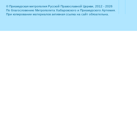
© Приамурская митрополия Русской Православной Церкви, 2012 - 2026
По благословению Митрополита Хабаровского и Приамурского Артемия.
При копировании материалов активная ссылка на сайт обязательна.