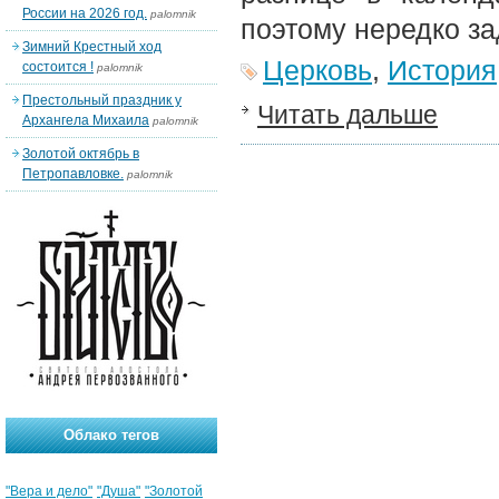
России на 2026 год.
palomnik
поэтому нередко за
Зимний Крестный ход
Церковь
,
История
состоится !
palomnik
Престольный праздник у
Читать дальше
Архангела Михаила
palomnik
Золотой октябрь в
Петропавловке.
palomnik
Облако тегов
"Вера и дело"
"Душа"
"Золотой