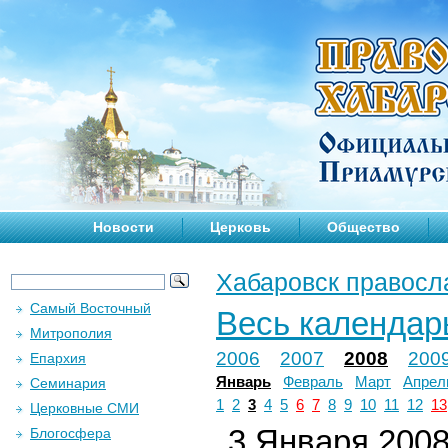
Новости
Церковь
Общество
Хабаровск правосл
Самый Восточный
Весь календар
Митрополия
2006
2007
2008
200
Епархия
Январь
Февраль
Март
Апрел
Семинария
1
2
3
4
5
6
7
8
9
10
11
12
13
Церковные СМИ
3 Января 2008 
Блогосфера