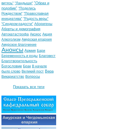
"Образ и
витязь"
"Ландыши"
подобие"
"Поделись
Рождеством"
"Православная
инициатива"
"Радость веры"
"Синдром радости"
Аборигены
Аборты и демография
Автокатастрофа
Аксиос
Акция
Алкоголизм
Амурская епархия
Амурское благочиние
Анонсы
Армия
Бари
Беременность и роды
Благовест
Благотворительность
Богословие
Брак
В начале
Вера
было слово
Великий пост
Викариатство
Вопросы
Показать все теги