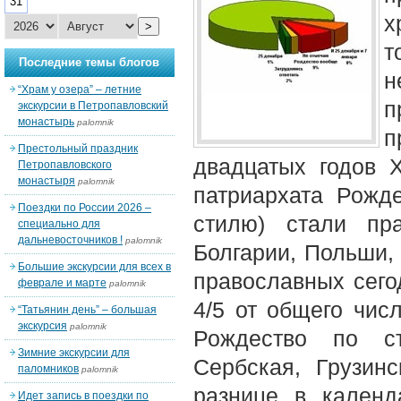
31
х
>
т
Последние темы блогов
н
“Храм у озера” – летние
п
экскурсии в Петропавловский
монастырь
palomnik
п
Престольный праздник
двадцатых годов 
Петропавловского
монастыря
palomnik
патриархата Рожд
Поездки по России 2026 –
стилю) стали пр
специально для
дальневосточников !
palomnik
Болгарии, Польши,
Большие экскурсии для всех в
православных сего
феврале и марте
palomnik
4/5 от общего чис
“Татьянин день” – большая
экскурсия
palomnik
Рождество по ст
Зимние экскурсии для
Сербская, Грузин
паломников
palomnik
разнице в календ
Идет запись в поездки по