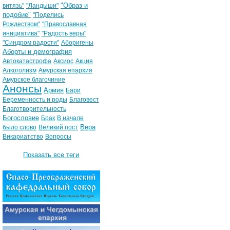
"Образ и
витязь"
"Ландыши"
подобие"
"Поделись
Рождеством"
"Православная
инициатива"
"Радость веры"
"Синдром радости"
Аборигены
Аборты и демография
Автокатастрофа
Аксиос
Акция
Алкоголизм
Амурская епархия
Амурское благочиние
Анонсы
Армия
Бари
Беременность и роды
Благовест
Благотворительность
Богословие
Брак
В начале
Вера
было слово
Великий пост
Викариатство
Вопросы
Показать все теги