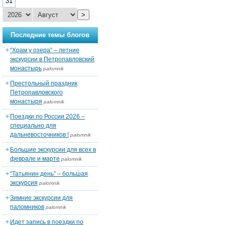
31
>
Последние темы блогов
“Храм у озера” – летние
экскурсии в Петропавловский
монастырь
palomnik
Престольный праздник
Петропавловского
монастыря
palomnik
Поездки по России 2026 –
специально для
дальневосточников !
palomnik
Большие экскурсии для всех в
феврале и марте
palomnik
“Татьянин день” – большая
экскурсия
palomnik
Зимние экскурсии для
паломников
palomnik
Идет запись в поездки по