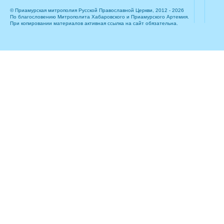
© Приамурская митрополия Русской Православной Церкви, 2012 - 2026
По благословению Митрополита Хабаровского и Приамурского Артемия.
При копировании материалов активная ссылка на сайт обязательна.