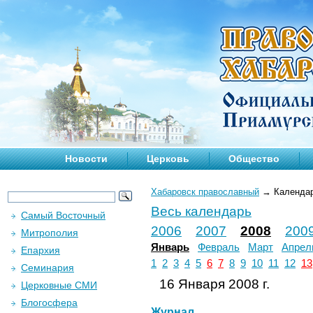
Новости
Церковь
Общество
Хабаровск православный
→
Календа
Весь календарь
Самый Восточный
2006
2007
2008
200
Митрополия
Январь
Февраль
Март
Апрел
Епархия
1
2
3
4
5
6
7
8
9
10
11
12
13
Семинария
16 Января 2008 г.
Церковные СМИ
Блогосфера
Журнал