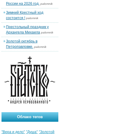
России на 2026 год.
palomnik
Зимний Крестный ход
состоится !
palomnik
Престольный праздник у
Архангела Михаила
palomnik
Золотой октябрь в
Петропавловке.
palomnik
Облако тегов
"Вера и дело"
"Душа"
"Золотой