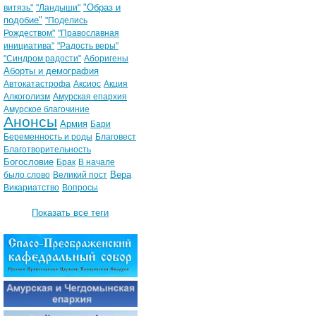
"Образ и
витязь"
"Ландыши"
подобие"
"Поделись
Рождеством"
"Православная
инициатива"
"Радость веры"
"Синдром радости"
Аборигены
Аборты и демография
Автокатастрофа
Аксиос
Акция
Алкоголизм
Амурская епархия
Амурское благочиние
Анонсы
Армия
Бари
Беременность и роды
Благовест
Благотворительность
Богословие
Брак
В начале
Вера
было слово
Великий пост
Викариатство
Вопросы
Показать все теги