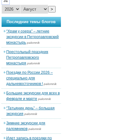
31
>
Последние темы блогов
“Храм у озера” – летние
экскурсии в Петропавловский
монастырь
palomnik
Престольный праздник
Петропавловского
монастыря
palomnik
Поездки по России 2026 –
специально для
дальневосточников !
palomnik
Большие экскурсии для всех в
феврале и марте
palomnik
“Татьянин день” – большая
экскурсия
palomnik
Зимние экскурсии для
паломников
palomnik
Идет запись в поездки по