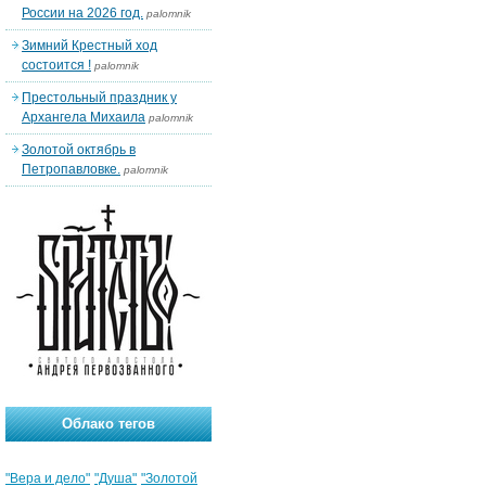
России на 2026 год.
palomnik
Зимний Крестный ход
состоится !
palomnik
Престольный праздник у
Архангела Михаила
palomnik
Золотой октябрь в
Петропавловке.
palomnik
Облако тегов
"Вера и дело"
"Душа"
"Золотой