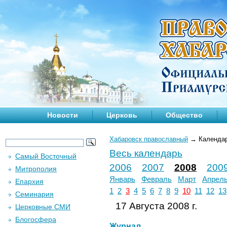
Новости
Церковь
Общество
Хабаровск православный
→
Календа
Весь календарь
Самый Восточный
2006
2007
2008
200
Митрополия
Январь
Февраль
Март
Апрел
Епархия
1
2
3
4
5
6
7
8
9
10
11
12
13
Семинария
17 Августа 2008 г.
Церковные СМИ
Блогосфера
Журнал