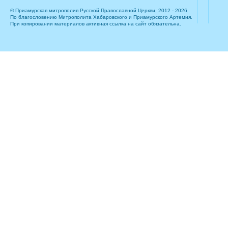
© Приамурская митрополия Русской Православной Церкви, 2012 - 2026
По благословению Митрополита Хабаровского и Приамурского Артемия.
При копировании материалов активная ссылка на сайт обязательна.