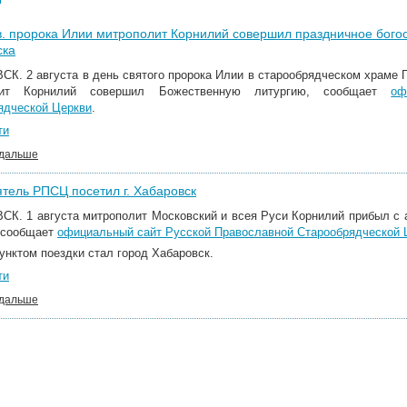
в. пророка Илии митрополит Корнилий совершил праздничное бого
ска
К. 2 августа в день святого пророка Илии в старообрядческом храме П
лит Корнилий совершил Божественную литургию, сообщает
оф
ядческой Церкви
.
ти
 дальше
тель РПСЦ посетил г. Хабаровск
К. 1 августа митрополит Московский и всея Руси Корнилий прибыл с 
 сообщает
официальный сайт Русской Православной Старообрядческой 
унктом поездки стал город Хабаровск.
ти
 дальше