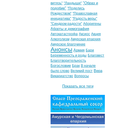
"Образ и
витязь"
"Ландыши"
подобие"
"Поделись
Рождеством"
"Православная
инициатива"
"Радость веры"
"Синдром радости"
Аборигены
Аборты и демография
Автокатастрофа
Аксиос
Акция
Алкоголизм
Амурская епархия
Амурское благочиние
Анонсы
Армия
Бари
Беременность и роды
Благовест
Благотворительность
Богословие
Брак
В начале
Вера
было слово
Великий пост
Викариатство
Вопросы
Показать все теги