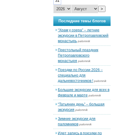
31
>
Последние темы блогов
“Храм у озера” – летние
экскурсии в Петропавловский
монастырь
palomnik
Престольный праздник
Петропавловского
монастыря
palomnik
Поездки по России 2026 –
специально для
дальневосточников !
palomnik
Большие экскурсии для всех в
феврале и марте
palomnik
“Татьянин день” – большая
экскурсия
palomnik
Зимние экскурсии для
паломников
palomnik
Идет запись в поездки по