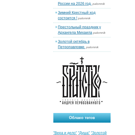
России на 2026 год.
palomnik
Зимний Крестный ход
состоится !
palomnik
Престольный праздник у
Архангела Михаила
palomnik
Золотой октябрь в
Петропавловке.
palomnik
Облако тегов
"Вера и дело"
"Душа"
"Золотой