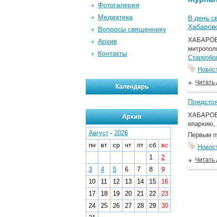
Фотогалерея
Медиатека
В день с
Хабаров
Вопросы священнику
ХАБАРОВС
Архив
митропо
Контакты
Старообр
Новос
Читать
Календарь
Предстоя
ХАБАРОВС
Архив
епархию,
Август
-
2026
Первым п
пн
вт
ср
чт
пт
сб
вс
Новос
1
2
Читать
3
4
5
6
7
8
9
10
11
12
13
14
15
16
17
18
19
20
21
22
23
24
25
26
27
28
29
30