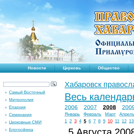
Новости
Церковь
Общество
Хабаровск правосл
Самый Восточный
Весь календар
Митрополия
2006
2007
2008
200
Епархия
Январь
Февраль
Март
Апрел
Семинария
1
2
3
4
5
6
7
8
9
10
11
12
13
Церковные СМИ
5 Августа 2008
Блогосфера