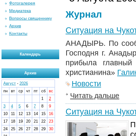
Фотогалерея
Медиатека
Журнал
Вопросы священнику
Архив
Ситуация на Чуко
Контакты
АНАДЫРЬ. По сооб
Господня г. Анады
Календарь
прибыла главный 
христианина»
Гали
Архив
Новости
Август
-
2026
пн
вт
ср
чт
пт
сб
вс
Читать дальше
1
2
3
4
5
6
7
8
9
Ситуация на Чуко
10
11
12
13
14
15
16
17
18
19
20
21
22
23
П
24
25
26
27
28
29
30
с