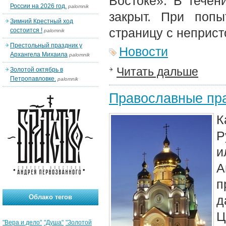
Востоке». В течен
России на 2026 год.
palomnik
закрыт. При попы
Зимний Крестный ход
страницу с неприс
состоится !
palomnik
Престольный праздник у
Новости
Архангела Михаила
palomnik
Читать дальше
Золотой октябрь в
Петропавловке.
palomnik
Православные пра
К
Р
и
А
п
Облако тегов
д
Ц
"Вера и дело"
"Душа"
"Золотой