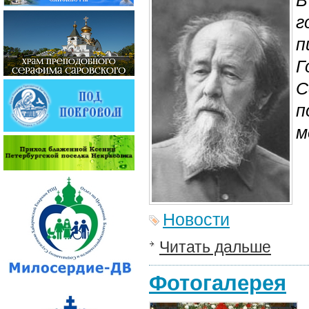
В
г
п
Г
С
п
м
Новости
Читать дальше
Фотогалерея