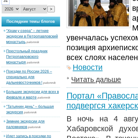
31
в
>
а
Последние темы блогов
М
“Храм у озера” – летние
увенчалась успехом
экскурсии в Петропавловский
монастырь
palomnik
позиция архиеписк
Престольный праздник
всех слоях населен
Петропавловского
монастыря
palomnik
Новости
Поездки по России 2026 –
специально для
Читать дальше
дальневосточников !
palomnik
Большие экскурсии для всех в
Портал «Правосл
феврале и марте
palomnik
подвергся хакерск
“Татьянин день” – большая
экскурсия
palomnik
В ночь на 4 авгу
Зимние экскурсии для
Хабаровской дух
паломников
palomnik
Идет запись в поездки по