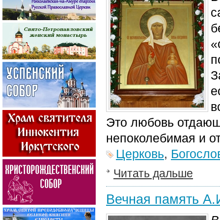
с
б
«
п
З
е
в
Это любовь отдающ
непоколебимая и от
Церковь
,
Богосло
Читать дальше
Вечная память А.