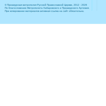
© Приамурская митрополия Русской Православной Церкви, 2012 - 2026
По благословению Митрополита Хабаровского и Приамурского Артемия.
При копировании материалов активная ссылка на сайт обязательна.