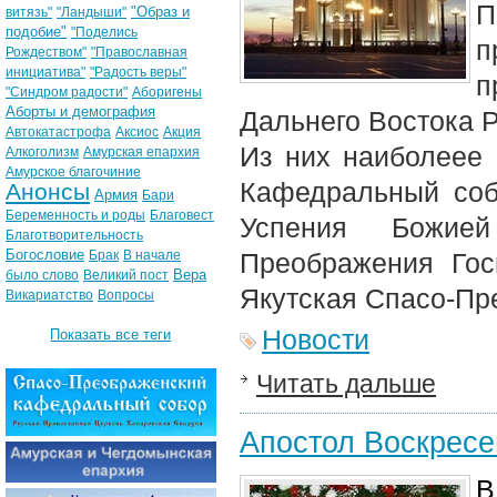
П
"Образ и
витязь"
"Ландыши"
подобие"
"Поделись
п
Рождеством"
"Православная
инициатива"
"Радость веры"
п
"Синдром радости"
Аборигены
Аборты и демография
Дальнего Востока Р
Автокатастрофа
Аксиос
Акция
Из них наиболеее
Алкоголизм
Амурская епархия
Амурское благочиние
Кафедральный соб
Анонсы
Армия
Бари
Беременность и роды
Благовест
Успения Божие
Благотворительность
Богословие
Брак
В начале
Преображения Го
Вера
было слово
Великий пост
Якутская Спасо-П
Викариатство
Вопросы
Новости
Показать все теги
Читать дальше
Апостол Воскресе
В