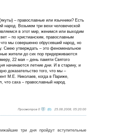
(якуты) – православные или язычники? Есть
ий народ. Возьмем три вехи человеческой
являемся в этот мир, женимся или выходим
свет – по христианским, православным
 что мы совершенно обрусевший народ, но
у. Смею утверждать – это феноменальное
ные жители до сих пор придерживаются
имеру, 22 мая – день памяти Святого
ня начинаются летние дни. И в старину, и
дно доказательство того, что мы –
ент М.Е. Николаев, когда в Париже,
, что саха – православный народ.
Просмотров 0
(0)
25.08.2008, 05:20:00
ижайшие три дня пройдут вступительные