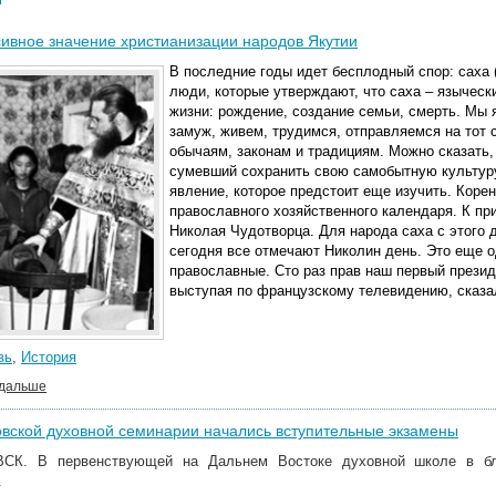
ивное значение христианизации народов Якутии
В последние годы идет бесплодный спор: саха 
люди, которые утверждают, что саха – языческ
жизни: рождение, создание семьи, смерть. Мы 
замуж, живем, трудимся, отправляемся на тот 
обычаям, законам и традициям. Можно сказать,
сумевший сохранить свою самобытную культур
явление, которое предстоит еще изучить.
Корен
православного хозяйственного календаря. К пр
Николая Чудотворца. Для народа саха с этого д
сегодня все отмечают Николин день. Это еще о
православные. Сто раз прав наш первый презид
выступая по французскому телевидению, сказал
вь
,
История
 дальше
вской духовной семинарии начались вступительные экзамены
СК. В первенствующей на Дальнем Востоке духовной школе в бл
.