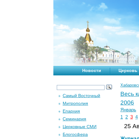
Новости
Церковь
Хабаровс
Весь 
Самый Восточный
2006
Митрополия
Январь
Епархия
1
2
3
4
Семинария
25 Ав
Церковные СМИ
Блогосфера
Журна