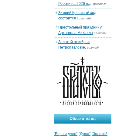
России на 2026 год.
palomnik
Зимний Крестный ход
состоится !
palomnik
Престольный праздник у
Архангела Михаила
palomnik
Золотой октябрь в
Петропавловке.
palomnik
Облако тегов
"Вера и дело"
"Душа"
"Золотой