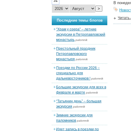
31
В понедел
>
Новос
Читать
Последние темы блогов
“Храм у озера” – летние
экскурсии в Петропавловский
монастырь
palomnik
Престольный праздник
Петропавловского
монастыря
palomnik
Поездки по России 2026 –
специально для
дальневосточников !
palomnik
Большие экскурсии для всех в
феврале и марте
palomnik
“Татьянин день” – большая
экскурсия
palomnik
Зимние экскурсии для
паломников
palomnik
Идет запись в поездки по