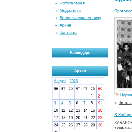
Фотогалерея
Медиатека
Прогресс
Вопросы священнику
Архив
Контакты
Календарь
Архив
Август
-
2026
пн
вт
ср
чт
пт
сб
вс
Церко
1
2
3
4
5
6
7
8
9
Читать
10
11
12
13
14
15
16
В Хабаро
17
18
19
20
21
22
23
ХАБАРОВ
24
25
26
27
28
29
30
экзамены