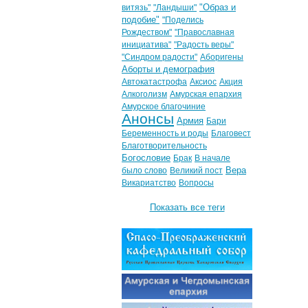
"Образ и
витязь"
"Ландыши"
подобие"
"Поделись
Рождеством"
"Православная
инициатива"
"Радость веры"
"Синдром радости"
Аборигены
Аборты и демография
Автокатастрофа
Аксиос
Акция
Алкоголизм
Амурская епархия
Амурское благочиние
Анонсы
Армия
Бари
Беременность и роды
Благовест
Благотворительность
Богословие
Брак
В начале
Вера
было слово
Великий пост
Викариатство
Вопросы
Показать все теги