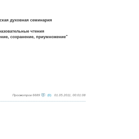
ская духовная семинария
азовательные чтения
ение, сохранение, приумножение"
Просмотров 6689
(0)
01.05.2011, 00:01:08