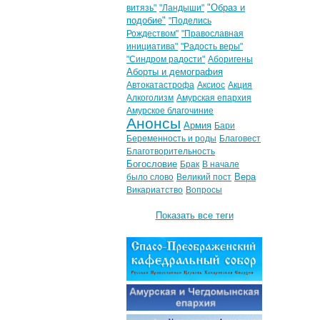
"Образ и
витязь"
"Ландыши"
подобие"
"Поделись
Рождеством"
"Православная
инициатива"
"Радость веры"
"Синдром радости"
Аборигены
Аборты и демография
Автокатастрофа
Аксиос
Акция
Алкоголизм
Амурская епархия
Амурское благочиние
Анонсы
Армия
Бари
Беременность и роды
Благовест
Благотворительность
Богословие
Брак
В начале
Вера
было слово
Великий пост
Викариатство
Вопросы
Показать все теги