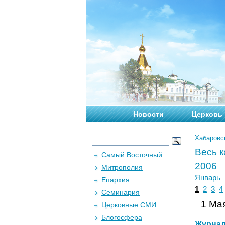
Новости
Церковь
Хабаровс
Весь 
Самый Восточный
2006
Митрополия
Январь
Епархия
1
2
3
4
Семинария
1 Мая
Церковные СМИ
Блогосфера
Журна