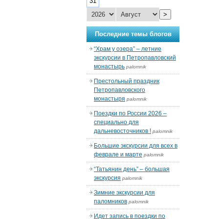
31
>
Последние темы блогов
“Храм у озера” – летние
экскурсии в Петропавловский
монастырь
palomnik
Престольный праздник
Петропавловского
монастыря
palomnik
Поездки по России 2026 –
специально для
дальневосточников !
palomnik
Большие экскурсии для всех в
феврале и марте
palomnik
“Татьянин день” – большая
экскурсия
palomnik
Зимние экскурсии для
паломников
palomnik
Идет запись в поездки по