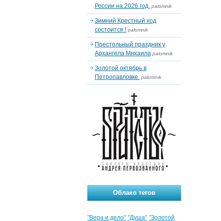
России на 2026 год.
palomnik
Зимний Крестный ход
состоится !
palomnik
Престольный праздник у
Архангела Михаила
palomnik
Золотой октябрь в
Петропавловке.
palomnik
Облако тегов
"Вера и дело"
"Душа"
"Золотой