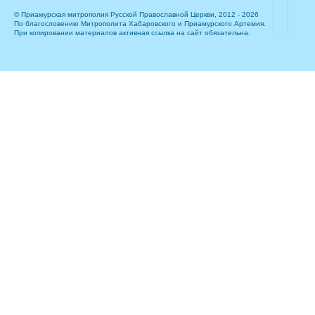
© Приамурская митрополия Русской Православной Церкви, 2012 - 2026
По благословению Митрополита Хабаровского и Приамурского Артемия.
При копировании материалов активная ссылка на сайт обязательна.