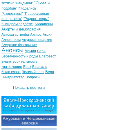
"Образ и
витязь"
"Ландыши"
подобие"
"Поделись
Рождеством"
"Православная
инициатива"
"Радость веры"
"Синдром радости"
Аборигены
Аборты и демография
Автокатастрофа
Аксиос
Акция
Алкоголизм
Амурская епархия
Амурское благочиние
Анонсы
Армия
Бари
Беременность и роды
Благовест
Благотворительность
Богословие
Брак
В начале
Вера
было слово
Великий пост
Викариатство
Вопросы
Показать все теги