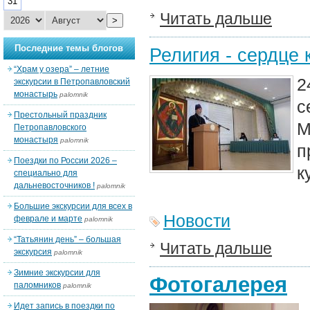
31
Читать дальше
>
Последние темы блогов
Религия - сердце 
“Храм у озера” – летние
2
экскурсии в Петропавловский
монастырь
palomnik
с
Престольный праздник
М
Петропавловского
монастыря
palomnik
п
Поездки по России 2026 –
к
специально для
дальневосточников !
palomnik
Большие экскурсии для всех в
Новости
феврале и марте
palomnik
“Татьянин день” – большая
Читать дальше
экскурсия
palomnik
Зимние экскурсии для
Фотогалерея
паломников
palomnik
Идет запись в поездки по