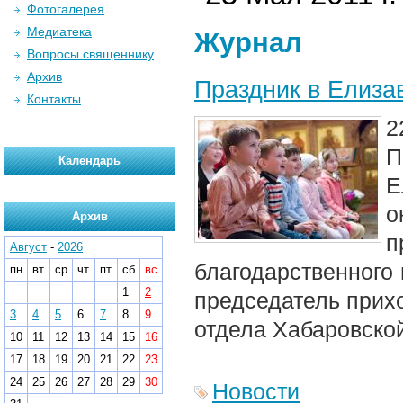
Фотогалерея
Медиатека
Журнал
Вопросы священнику
Архив
Праздник в Елиза
Контакты
2
П
Календарь
Е
о
Архив
Август
-
2026
благодарственного 
пн
вт
ср
чт
пт
сб
вс
1
2
председатель прихо
3
4
5
6
7
8
9
отдела Хабаровско
10
11
12
13
14
15
16
17
18
19
20
21
22
23
24
25
26
27
28
29
30
Новости