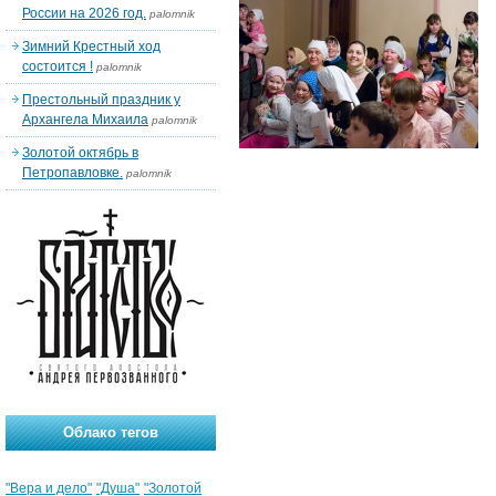
России на 2026 год.
palomnik
Зимний Крестный ход
состоится !
palomnik
Престольный праздник у
Архангела Михаила
palomnik
Золотой октябрь в
Петропавловке.
palomnik
Облако тегов
"Вера и дело"
"Душа"
"Золотой