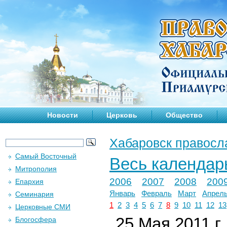
Новости
Церковь
Общество
Хабаровск правосл
Самый Восточный
Весь календар
Митрополия
2006
2007
2008
200
Епархия
Январь
Февраль
Март
Апрел
Семинария
1
2
3
4
5
6
7
8
9
10
11
12
13
Церковные СМИ
25 Мая 2011 г.
Блогосфера