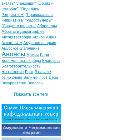
"Образ и
витязь"
"Ландыши"
подобие"
"Поделись
Рождеством"
"Православная
инициатива"
"Радость веры"
"Синдром радости"
Аборигены
Аборты и демография
Автокатастрофа
Аксиос
Акция
Алкоголизм
Амурская епархия
Амурское благочиние
Анонсы
Армия
Бари
Беременность и роды
Благовест
Благотворительность
Богословие
Брак
В начале
Вера
было слово
Великий пост
Викариатство
Вопросы
Показать все теги