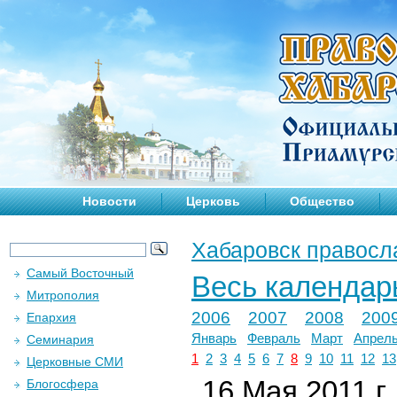
Новости
Церковь
Общество
Хабаровск правосл
Самый Восточный
Весь календар
Митрополия
2006
2007
2008
200
Епархия
Январь
Февраль
Март
Апрел
Семинария
1
2
3
4
5
6
7
8
9
10
11
12
13
Церковные СМИ
16 Мая 2011 г.
Блогосфера