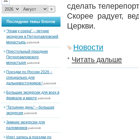
31
сделать телерепорт
>
Скорее радует, ве
Последние темы блогов
Церкви.
“Храм у озера” – летние
экскурсии в Петропавловский
монастырь
palomnik
Новости
Престольный праздник
Петропавловского
Читать дальше
монастыря
palomnik
Поездки по России 2026 –
специально для
дальневосточников !
palomnik
Большие экскурсии для всех в
феврале и марте
palomnik
“Татьянин день” – большая
экскурсия
palomnik
Зимние экскурсии для
паломников
palomnik
Идет запись в поездки по