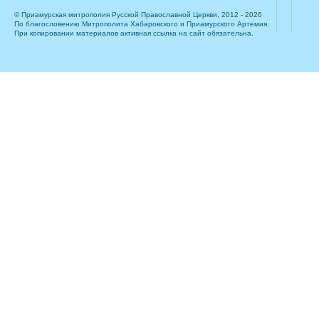
© Приамурская митрополия Русской Православной Церкви, 2012 - 2026
По благословению Митрополита Хабаровского и Приамурского Артемия.
При копировании материалов активная ссылка на сайт обязательна.