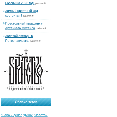
России на 2026 год.
palomnik
Зимний Крестный ход
состоится !
palomnik
Престольный праздник у
Архангела Михаила
palomnik
Золотой октябрь в
Петропавловке.
palomnik
Облако тегов
"Вера и дело"
"Душа"
"Золотой