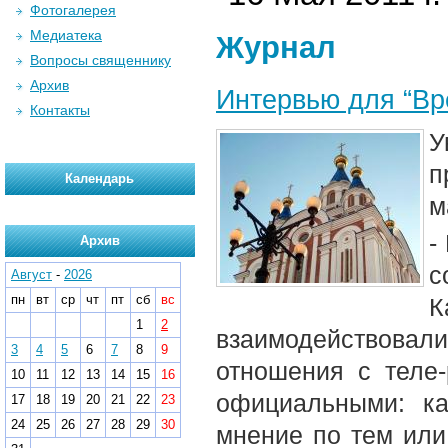
Фотогалерея
Медиатека
Журнал
Вопросы священнику
Архив
Интервью для “Вр
Контакты
У
п
Календарь
м
-
Архив
с
Август
-
2026
пн
вт
ср
чт
пт
сб
вс
К
1
2
взаимодействова
3
4
5
6
7
8
9
отношения с теле-
10
11
12
13
14
15
16
официальными: к
17
18
19
20
21
22
23
24
25
26
27
28
29
30
мнение по тем или