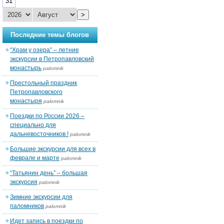
31
>
Последние темы блогов
“Храм у озера” – летние
экскурсии в Петропавловский
монастырь
palomnik
Престольный праздник
Петропавловского
монастыря
palomnik
Поездки по России 2026 –
специально для
дальневосточников !
palomnik
Большие экскурсии для всех в
феврале и марте
palomnik
“Татьянин день” – большая
экскурсия
palomnik
Зимние экскурсии для
паломников
palomnik
Идет запись в поездки по