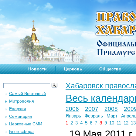
Новости
Церковь
Общество
Хабаровск правосл
Самый Восточный
Весь календар
Митрополия
2006
2007
2008
200
Епархия
Январь
Февраль
Март
Апрел
Семинария
1
2
3
4
5
6
7
8
9
10
11
12
13
Церковные СМИ
19 Мая 2011 г.
Блогосфера