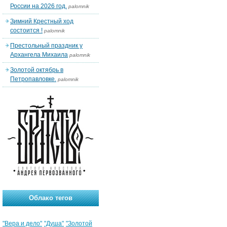
России на 2026 год.
palomnik
Зимний Крестный ход
состоится !
palomnik
Престольный праздник у
Архангела Михаила
palomnik
Золотой октябрь в
Петропавловке.
palomnik
Облако тегов
"Вера и дело"
"Душа"
"Золотой