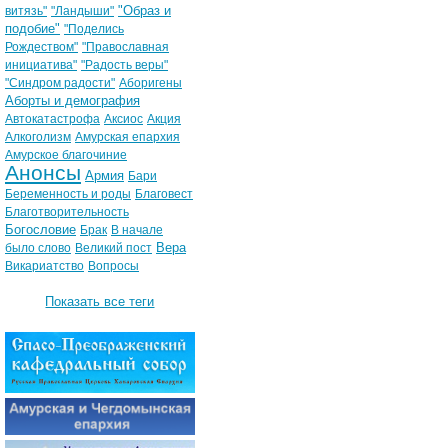
"Образ и
витязь"
"Ландыши"
подобие"
"Поделись
Рождеством"
"Православная
инициатива"
"Радость веры"
"Синдром радости"
Аборигены
Аборты и демография
Автокатастрофа
Аксиос
Акция
Алкоголизм
Амурская епархия
Амурское благочиние
Анонсы
Армия
Бари
Беременность и роды
Благовест
Благотворительность
Богословие
Брак
В начале
Вера
было слово
Великий пост
Викариатство
Вопросы
Показать все теги