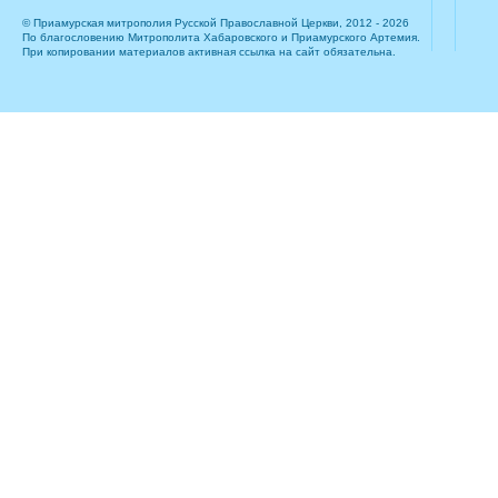
© Приамурская митрополия Русской Православной Церкви, 2012 - 2026
По благословению Митрополита Хабаровского и Приамурского Артемия.
При копировании материалов активная ссылка на сайт обязательна.