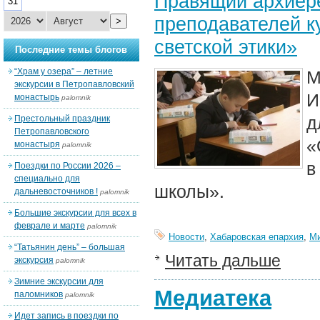
Правящий архиере
31
преподавателей к
>
светской этики»
Последние темы блогов
“Храм у озера” – летние
М
экскурсии в Петропавловский
И
монастырь
palomnik
д
Престольный праздник
Петропавловского
«
монастыря
palomnik
в
Поездки по России 2026 –
специально для
школы».
дальневосточников !
palomnik
Большие экскурсии для всех в
феврале и марте
palomnik
Новости
,
Хабаровская епархия
,
Ми
“Татьянин день” – большая
Читать дальше
экскурсия
palomnik
Зимние экскурсии для
Медиатека
паломников
palomnik
Идет запись в поездки по