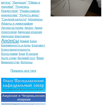
"Образ и
витязь"
"Ландыши"
подобие"
"Поделись
Рождеством"
"Православная
инициатива"
"Радость веры"
"Синдром радости"
Аборигены
Аборты и демография
Автокатастрофа
Аксиос
Акция
Алкоголизм
Амурская епархия
Амурское благочиние
Анонсы
Армия
Бари
Беременность и роды
Благовест
Благотворительность
Богословие
Брак
В начале
Вера
было слово
Великий пост
Викариатство
Вопросы
Показать все теги