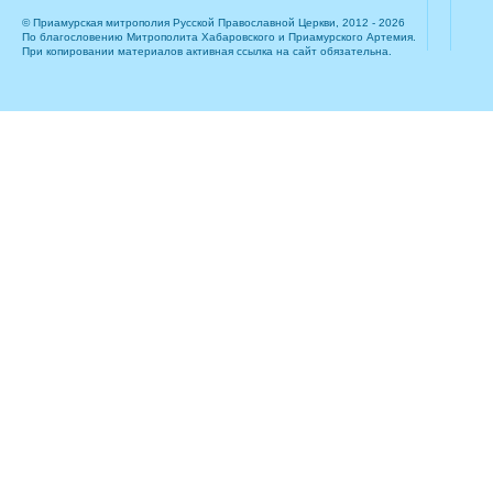
© Приамурская митрополия Русской Православной Церкви, 2012 - 2026
По благословению Митрополита Хабаровского и Приамурского Артемия.
При копировании материалов активная ссылка на сайт обязательна.