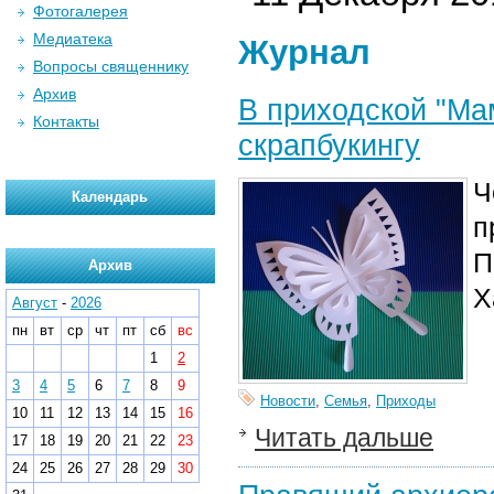
Фотогалерея
Медиатека
Журнал
Вопросы священнику
Архив
В приходской "Ма
Контакты
скрапбукингу
Ч
Календарь
п
П
Архив
Х
Август
-
2026
пн
вт
ср
чт
пт
сб
вс
1
2
3
4
5
6
7
8
9
Новости
,
Семья
,
Приходы
10
11
12
13
14
15
16
Читать дальше
17
18
19
20
21
22
23
24
25
26
27
28
29
30