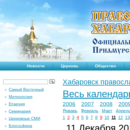
Новости
Церковь
Общество
Хабаровск правосл
Самый Восточный
Весь календар
Митрополия
2006
2007
2008
200
Епархия
Январь
Февраль
Март
Апрел
Семинария
1
2
3
4
5
6
7
8
9
10
11
12
13
Церковные СМИ
11 Декабря 201
Блогосфера