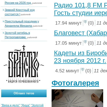
России на 2026 год.
Радио 101,8 FM Р
palomnik
Зимний Крестный ход
Гость студии иер
состоится !
palomnik
Престольный праздник у
17.94 минут
(0)
11 д
Архангела Михаила
palomnik
Благовест (Хабар
Золотой октябрь в
Петропавловке.
palomnik
17.05 минут
(0)
11 д
Кадеты из Бироб
23 ноября 2012 г.
4.52 минут
(0)
11 де
Фотогалерея
Облако тегов
"Вера и дело"
"Душа"
"Золотой