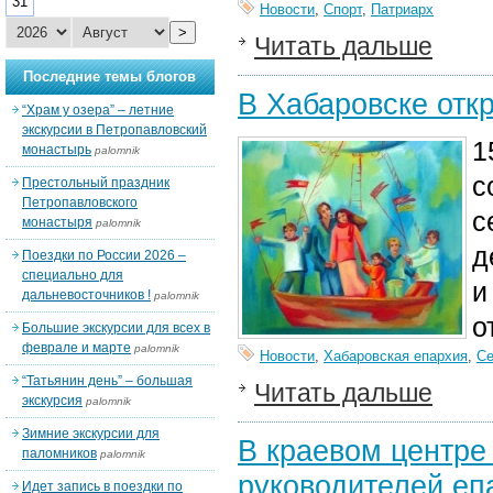
31
Новости
,
Спорт
,
Патриарх
>
Читать дальше
Последние темы блогов
В Хабаровске отк
“Храм у озера” – летние
экскурсии в Петропавловский
1
монастырь
palomnik
с
Престольный праздник
Петропавловского
с
монастыря
palomnik
д
Поездки по России 2026 –
специально для
и
дальневосточников !
palomnik
о
Большие экскурсии для всех в
феврале и марте
palomnik
Новости
,
Хабаровская епархия
,
С
“Татьянин день” – большая
Читать дальше
экскурсия
palomnik
Зимние экскурсии для
В краевом центре
паломников
palomnik
руководителей еп
Идет запись в поездки по