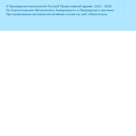
© Приамурская митрополия Русской Православной Церкви, 2012 - 2026
По благословению Митрополита Хабаровского и Приамурского Артемия.
При копировании материалов активная ссылка на сайт обязательна.