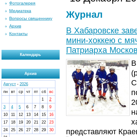
Фотогалерея
Медиатека
Журнал
Вопросы священнику
Архив
В Хабаровске зав
Контакты
мини-хоккею с мя
Патриарха Москов
Календарь
В
(
Архив
С
Август
-
2026
п
пн
вт
ср
чт
пт
сб
вс
1
2
2
3
4
5
6
7
8
9
н
10
11
12
13
14
15
16
х
17
18
19
20
21
22
23
представляют Кра
24
25
26
27
28
29
30