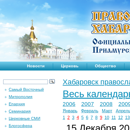
Новости
Церковь
Общество
Хабаровск правосл
Самый Восточный
Весь календар
Митрополия
2006
2007
2008
200
Епархия
Январь
Февраль
Март
Апрел
Семинария
1
2
3
4
5
6
7
8
9
10
11
12
13
Церковные СМИ
15 Декабря 201
Блогосфера