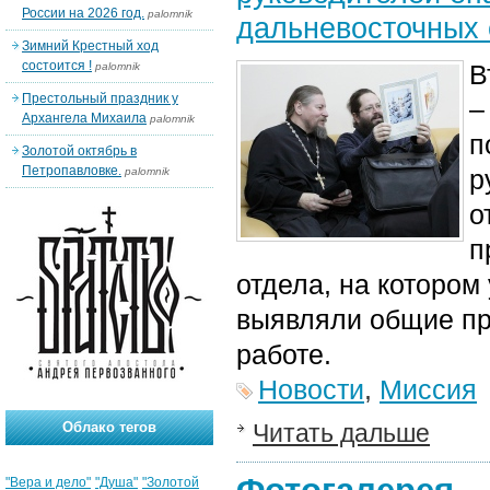
России на 2026 год.
palomnik
дальневосточных
Зимний Крестный ход
состоится !
В
palomnik
Престольный праздник у
–
Архангела Михаила
palomnik
п
Золотой октябрь в
Петропавловке.
р
palomnik
о
п
отдела, на которо
выявляли общие пр
работе.
Новости
,
Миссия
Облако тегов
Читать дальше
"Вера и дело"
"Душа"
"Золотой