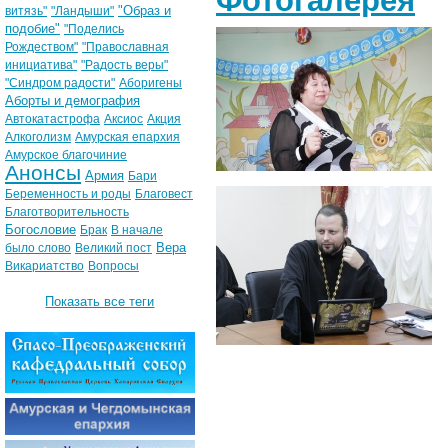
Фотогалерея
"Образ и
витязь"
"Ландыши"
подобие"
"Поделись
Рождеством"
"Православная
инициатива"
"Радость веры"
"Синдром радости"
Аборигены
Аборты и демография
Автокатастрофа
Аксиос
Акция
Алкоголизм
Амурская епархия
Амурское благочиние
Анонсы
Армия
Бари
Беременность и роды
Благовест
Благотворительность
Богословие
Брак
В начале
Вера
было слово
Великий пост
Викариатство
Вопросы
Показать все теги