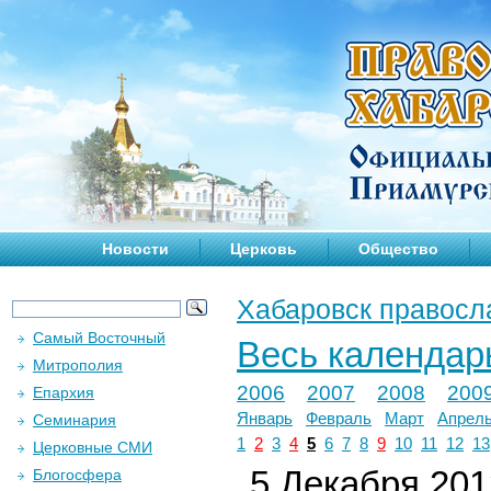
Новости
Церковь
Общество
Хабаровск правосл
Самый Восточный
Весь календар
Митрополия
2006
2007
2008
200
Епархия
Январь
Февраль
Март
Апрел
Семинария
1
2
3
4
5
6
7
8
9
10
11
12
13
Церковные СМИ
5 Декабря 2012
Блогосфера