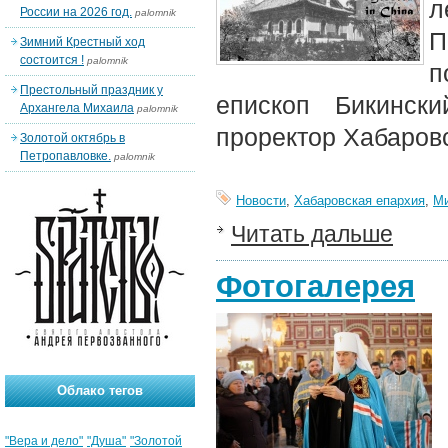
л
России на 2026 год.
palomnik
П
Зимний Крестный ход
состоится !
palomnik
п
Престольный праздник у
епископ Бикинск
Архангела Михаила
palomnik
проректор Хабаров
Золотой октябрь в
Петропавловке.
palomnik
Новости
,
Хабаровская епархия
,
М
Читать дальше
Фотогалерея
Облако тегов
"Вера и дело"
"Душа"
"Золотой