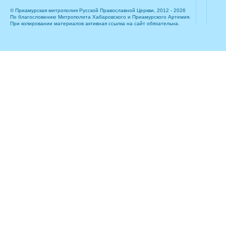
© Приамурская митрополия Русской Православной Церкви, 2012 - 2026
По благословению Митрополита Хабаровского и Приамурского Артемия.
При копировании материалов активная ссылка на сайт обязательна.