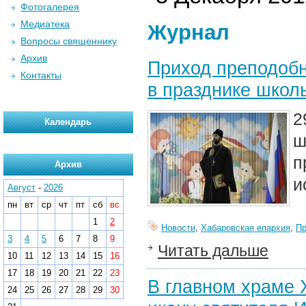
Фотогалерея
Медиатека
Журнал
Вопросы священнику
Архив
Приход преподобн
Контакты
в празднике школ
2
Календарь
ш
п
Архив
и
Август
-
2026
пн
вт
ср
чт
пт
сб
вс
1
2
Новости
,
Хабаровская епархия
,
П
3
4
5
6
7
8
9
Читать дальше
10
11
12
13
14
15
16
17
18
19
20
21
22
23
В главном храме 
24
25
26
27
28
29
30