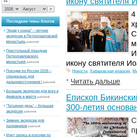
икону святителя 
31
>
4
Последние темы блогов
х
“Храм у озера” – летние
С
экскурсии в Петропавловский
м
монастырь
palomnik
Престольный праздник
И
Петропавловского
икону святителя И
монастыря
palomnik
Поездки по России 2026 –
Новости
,
Хабаровская епархия
,
Ми
специально для
Читать дальше
дальневосточников !
palomnik
Большие экскурсии для всех в
Епископ Бикински
феврале и марте
palomnik
300-летия основа
“Татьянин день” – большая
экскурсия
palomnik
С
Зимние экскурсии для
паломников
palomnik
п
Идет запись в поездки по