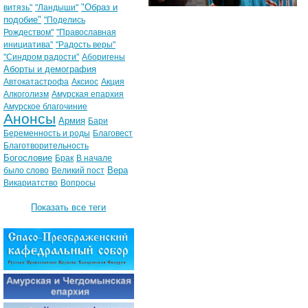
"Образ и
витязь"
"Ландыши"
подобие"
"Поделись
Рождеством"
"Православная
инициатива"
"Радость веры"
"Синдром радости"
Аборигены
Аборты и демография
Автокатастрофа
Аксиос
Акция
Алкоголизм
Амурская епархия
Амурское благочиние
Анонсы
Армия
Бари
Беременность и роды
Благовест
Благотворительность
Богословие
Брак
В начале
Вера
было слово
Великий пост
Викариатство
Вопросы
Показать все теги