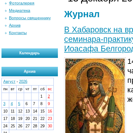
Фотогалерея
Медиатека
Журнал
Вопросы священнику
Архив
В Хабаровск на в
Контакты
семинара-практик
Иоасафа Белгоро
Календарь
1
ч
Архив
п
Август
-
2026
к
пн
вт
ср
чт
пт
сб
вс
1
2
ж
3
4
5
6
7
8
9
10
11
12
13
14
15
16
17
18
19
20
21
22
23
24
25
26
27
28
29
30