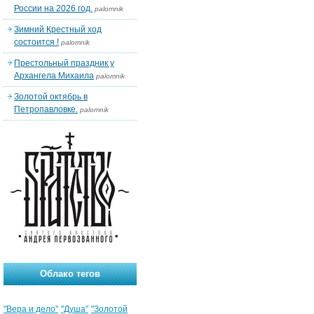
России на 2026 год.
palomnik
Зимний Крестный ход
состоится !
palomnik
Престольный праздник у
Архангела Михаила
palomnik
Золотой октябрь в
Петропавловке.
palomnik
Облако тегов
"Вера и дело"
"Душа"
"Золотой