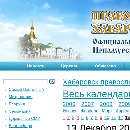
Новости
Церковь
Общество
Хабаровск правосл
Самый Восточный
Весь календар
Митрополия
2006
2007
2008
200
Епархия
Январь
Февраль
Март
Апрел
Семинария
1
2
3
4
5
6
7
8
9
10
11
12
13
Церковные СМИ
13 Декабря 201
Блогосфера