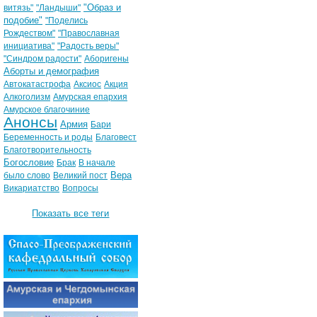
"Образ и
витязь"
"Ландыши"
подобие"
"Поделись
Рождеством"
"Православная
инициатива"
"Радость веры"
"Синдром радости"
Аборигены
Аборты и демография
Автокатастрофа
Аксиос
Акция
Алкоголизм
Амурская епархия
Амурское благочиние
Анонсы
Армия
Бари
Беременность и роды
Благовест
Благотворительность
Богословие
Брак
В начале
Вера
было слово
Великий пост
Викариатство
Вопросы
Показать все теги