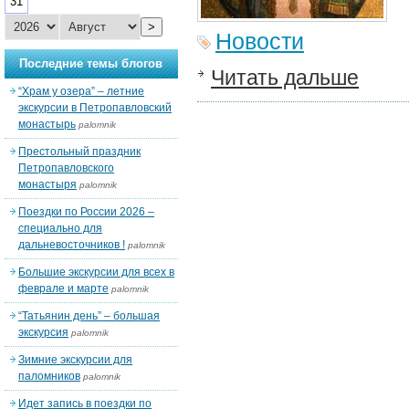
31
>
Новости
Последние темы блогов
Читать дальше
“Храм у озера” – летние
экскурсии в Петропавловский
монастырь
palomnik
Престольный праздник
Петропавловского
монастыря
palomnik
Поездки по России 2026 –
специально для
дальневосточников !
palomnik
Большие экскурсии для всех в
феврале и марте
palomnik
“Татьянин день” – большая
экскурсия
palomnik
Зимние экскурсии для
паломников
palomnik
Идет запись в поездки по