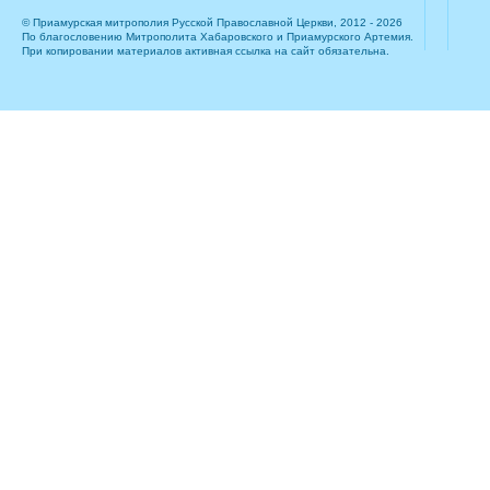
© Приамурская митрополия Русской Православной Церкви, 2012 - 2026
По благословению Митрополита Хабаровского и Приамурского Артемия.
При копировании материалов активная ссылка на сайт обязательна.