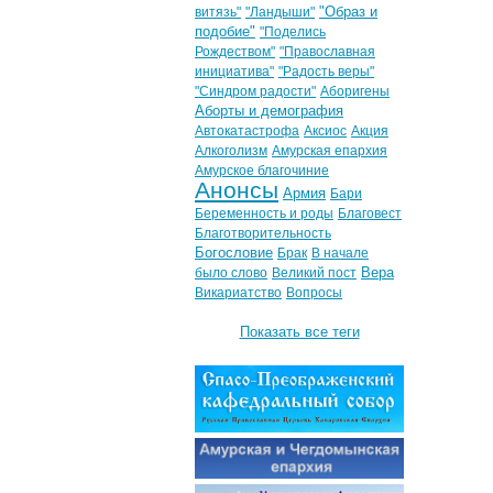
"Образ и
витязь"
"Ландыши"
подобие"
"Поделись
Рождеством"
"Православная
инициатива"
"Радость веры"
"Синдром радости"
Аборигены
Аборты и демография
Автокатастрофа
Аксиос
Акция
Алкоголизм
Амурская епархия
Амурское благочиние
Анонсы
Армия
Бари
Беременность и роды
Благовест
Благотворительность
Богословие
Брак
В начале
Вера
было слово
Великий пост
Викариатство
Вопросы
Показать все теги