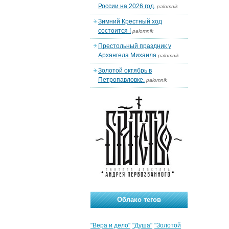
России на 2026 год.
palomnik
Зимний Крестный ход
состоится !
palomnik
Престольный праздник у
Архангела Михаила
palomnik
Золотой октябрь в
Петропавловке.
palomnik
Облако тегов
"Вера и дело"
"Душа"
"Золотой