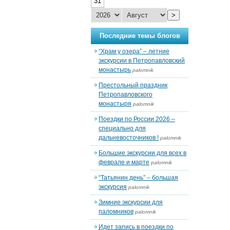
31
>
Последние темы блогов
“Храм у озера” – летние
экскурсии в Петропавловский
монастырь
palomnik
Престольный праздник
Петропавловского
монастыря
palomnik
Поездки по России 2026 –
специально для
дальневосточников !
palomnik
Большие экскурсии для всех в
феврале и марте
palomnik
“Татьянин день” – большая
экскурсия
palomnik
Зимние экскурсии для
паломников
palomnik
Идет запись в поездки по