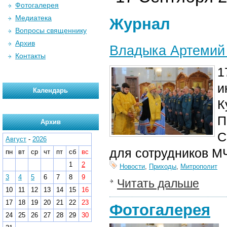
Фотогалерея
Медиатека
Журнал
Вопросы священнику
Архив
Владыка Артемий 
Контакты
1
и
Календарь
К
П
Архив
С
Август
-
2026
для сотрудников М
пн
вт
ср
чт
пт
сб
вс
1
2
Новости
,
Приходы
,
Митрополит
3
4
5
6
7
8
9
Читать дальше
10
11
12
13
14
15
16
17
18
19
20
21
22
23
Фотогалерея
24
25
26
27
28
29
30