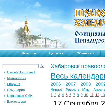
Новости
Церковь
Общество
Хабаровск правосл
Самый Восточный
Весь календар
Митрополия
2006
2007
2008
200
Епархия
Январь
Февраль
Март
Апрел
Семинария
1
2
3
4
5
6
7
8
9
10
11
12
13
Церковные СМИ
17 Сентября 2
Блогосфера