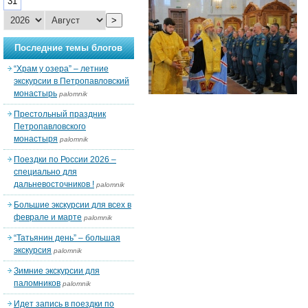
31
>
Последние темы блогов
“Храм у озера” – летние
экскурсии в Петропавловский
монастырь
palomnik
Престольный праздник
Петропавловского
монастыря
palomnik
Поездки по России 2026 –
специально для
дальневосточников !
palomnik
Большие экскурсии для всех в
феврале и марте
palomnik
“Татьянин день” – большая
экскурсия
palomnik
Зимние экскурсии для
паломников
palomnik
Идет запись в поездки по