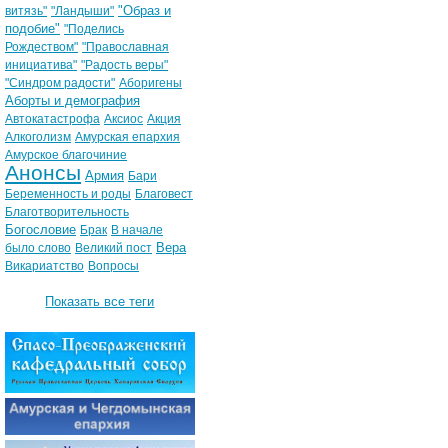
"Образ и
витязь"
"Ландыши"
подобие"
"Поделись
Рождеством"
"Православная
инициатива"
"Радость веры"
"Синдром радости"
Аборигены
Аборты и демография
Автокатастрофа
Аксиос
Акция
Алкоголизм
Амурская епархия
Амурское благочиние
Анонсы
Армия
Бари
Беременность и роды
Благовест
Благотворительность
Богословие
Брак
В начале
Вера
было слово
Великий пост
Викариатство
Вопросы
Показать все теги