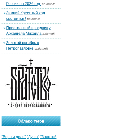
России на 2026 год.
palomnik
Зимний Крестный ход
состоится !
palomnik
Престольный праздник у
Архангела Михаила
palomnik
Золотой октябрь в
Петропавловке.
palomnik
Облако тегов
"Вера и дело"
"Душа"
"Золотой