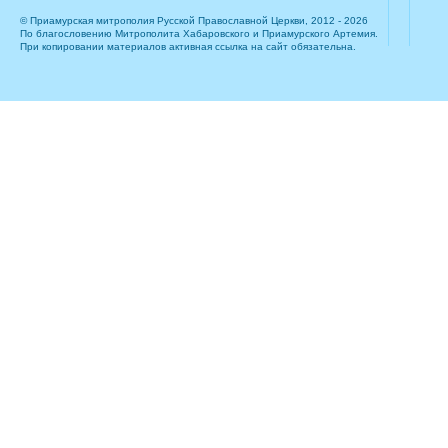
© Приамурская митрополия Русской Православной Церкви, 2012 - 2026
По благословению Митрополита Хабаровского и Приамурского Артемия.
При копировании материалов активная ссылка на сайт обязательна.