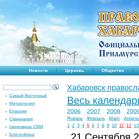
Новости
Церковь
Общество
Хабаровск правосл
Самый Восточный
Весь календар
Митрополия
2006
2007
2008
200
Епархия
Январь
Февраль
Март
Апрел
Семинария
1
2
3
4
5
6
7
8
9
10
11
12
13
Церковные СМИ
21 Сентября 2
Блогосфера