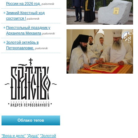
России на 2026 год.
palomnik
Зимний Крестный ход
состоится !
palomnik
Престольный праздник у
Архангела Михаила
palomnik
Золотой октябрь в
Петропавловке.
palomnik
Облако тегов
"Вера и дело"
"Душа"
"Золотой