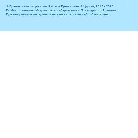
© Приамурская митрополия Русской Православной Церкви, 2012 - 2026
По благословению Митрополита Хабаровского и Приамурского Артемия.
При копировании материалов активная ссылка на сайт обязательна.