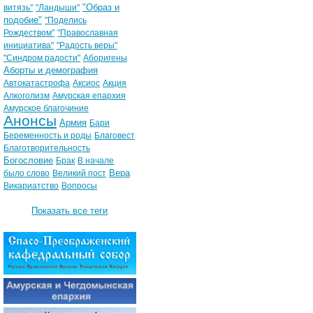
"Образ и
витязь"
"Ландыши"
подобие"
"Поделись
Рождеством"
"Православная
инициатива"
"Радость веры"
"Синдром радости"
Аборигены
Аборты и демография
Автокатастрофа
Аксиос
Акция
Алкоголизм
Амурская епархия
Амурское благочиние
Анонсы
Армия
Бари
Беременность и роды
Благовест
Благотворительность
Богословие
Брак
В начале
Вера
было слово
Великий пост
Викариатство
Вопросы
Показать все теги