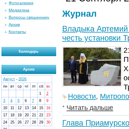
Фотогалерея
Медиатека
Журнал
Вопросы священнику
Архив
Владыка Артемий 
Контакты
честь установки 
2
Календарь
П
Х
Архив
о
Август
-
2026
Т
пн
вт
ср
чт
пт
сб
вс
1
2
Новости
,
Митропо
3
4
5
6
7
8
9
Читать дальше
10
11
12
13
14
15
16
17
18
19
20
21
22
23
Глава Приамурско
24
25
26
27
28
29
30