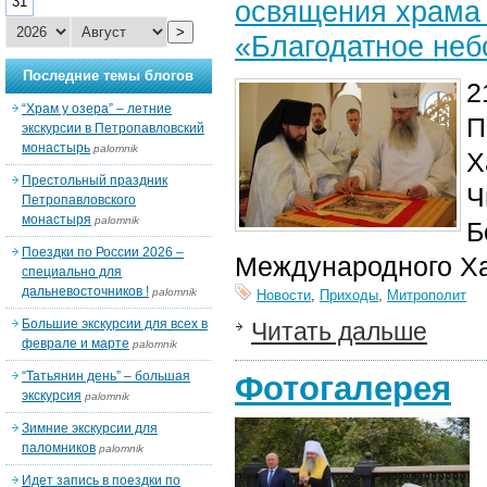
31
освящения храма 
>
«Благодатное неб
Последние темы блогов
2
“Храм у озера” – летние
П
экскурсии в Петропавловский
монастырь
palomnik
Х
Престольный праздник
Ч
Петропавловского
монастыря
palomnik
Б
Поездки по России 2026 –
Международного Ха
специально для
дальневосточников !
palomnik
Новости
,
Приходы
,
Митрополит
Большие экскурсии для всех в
Читать дальше
феврале и марте
palomnik
“Татьянин день” – большая
Фотогалерея
экскурсия
palomnik
Зимние экскурсии для
паломников
palomnik
Идет запись в поездки по