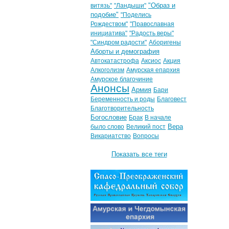
"Образ и
витязь"
"Ландыши"
подобие"
"Поделись
Рождеством"
"Православная
инициатива"
"Радость веры"
"Синдром радости"
Аборигены
Аборты и демография
Автокатастрофа
Аксиос
Акция
Алкоголизм
Амурская епархия
Амурское благочиние
Анонсы
Армия
Бари
Беременность и роды
Благовест
Благотворительность
Богословие
Брак
В начале
Вера
было слово
Великий пост
Викариатство
Вопросы
Показать все теги