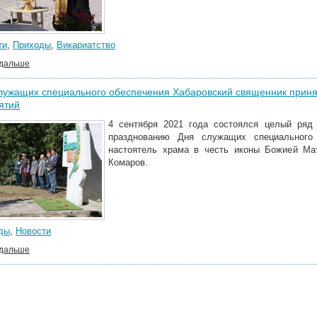
ти
,
Приходы
,
Викариатство
 дальше
лужащих специального обеспечения Хабаровский священник приня
ятий
4 сентября 2021 года состоялся целый ряд
празднованию Дня служащих специального 
настоятель храма в честь иконы Божией Ма
Комаров.
ды
,
Новости
 дальше