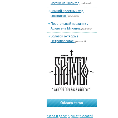
России на 2026 год.
palomnik
Зимний Крестный ход
состоится !
palomnik
Престольный праздник у
Архангела Михаила
palomnik
Золотой октябрь в
Петропавловке.
palomnik
Облако тегов
"Вера и дело"
"Душа"
"Золотой