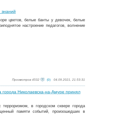
 знаний
море цветов, белые банты у девочек, белые
риподнятое настроение педагогов, волнение
Просмотров 4532
(0)
04.09.2021, 21:53:31
а города Николаевска-на-Амуре принял
с терроризмом, в городском сквере города
ященный памяти событий, произошедших в