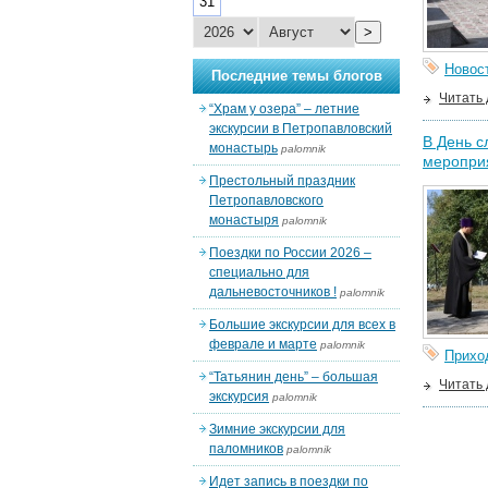
31
>
Новос
Последние темы блогов
Читать
“Храм у озера” – летние
экскурсии в Петропавловский
В День с
монастырь
palomnik
меропри
Престольный праздник
Петропавловского
монастыря
palomnik
Поездки по России 2026 –
специально для
дальневосточников !
palomnik
Большие экскурсии для всех в
феврале и марте
palomnik
Прихо
“Татьянин день” – большая
Читать
экскурсия
palomnik
Зимние экскурсии для
паломников
palomnik
Идет запись в поездки по