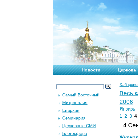
Новости
Церковь
Хабаровс
Весь 
Самый Восточный
2006
Митрополия
Январь
Епархия
1
2
3
4
Семинария
4 Сен
Церковные СМИ
Блогосфера
Журна