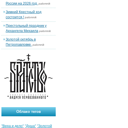
России на 2026 год.
palomnik
Зимний Крестный ход
состоится !
palomnik
Престольный праздник у
Архангела Михаила
palomnik
Золотой октябрь в
Петропавловке.
palomnik
Облако тегов
"Вера и дело"
"Душа"
"Золотой