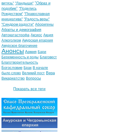
"Образ и
витязь"
"Ландыши"
подобие"
"Поделись
Рождеством"
"Православная
инициатива"
"Радость веры"
"Синдром радости"
Аборигены
Аборты и демография
Автокатастрофа
Аксиос
Акция
Алкоголизм
Амурская епархия
Амурское благочиние
Анонсы
Армия
Бари
Беременность и роды
Благовест
Благотворительность
Богословие
Брак
В начале
Вера
было слово
Великий пост
Викариатство
Вопросы
Показать все теги