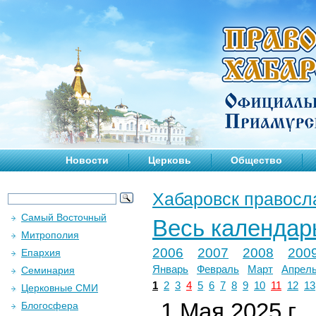
Новости
Церковь
Общество
Хабаровск правосл
Самый Восточный
Весь календар
Митрополия
2006
2007
2008
200
Епархия
Январь
Февраль
Март
Апрел
Семинария
1
2
3
4
5
6
7
8
9
10
11
12
13
Церковные СМИ
1 Мая 2025 г.
Блогосфера