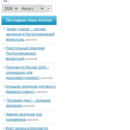
31
>
Последние темы блогов
“Храм у озера” – летние
экскурсии в Петропавловский
монастырь
palomnik
Престольный праздник
Петропавловского
монастыря
palomnik
Поездки по России 2026 –
специально для
дальневосточников !
palomnik
Большие экскурсии для всех в
феврале и марте
palomnik
“Татьянин день” – большая
экскурсия
palomnik
Зимние экскурсии для
паломников
palomnik
Идет запись в поездки по