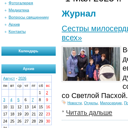
Фотогалерея
Медиатека
Журнал
Вопросы священнику
Архив
Сестры милосерди
Контакты
всех»
В
Календарь
д
е
Архив
д
Август
-
2026
с
пн
вт
ср
чт
пт
сб
вс
1
2
со Светлой Пасхой.
3
4
5
6
7
8
9
Новости
,
Отделы
,
Милосердие
,
П
10
11
12
13
14
15
16
Читать дальше
17
18
19
20
21
22
23
24
25
26
27
28
29
30