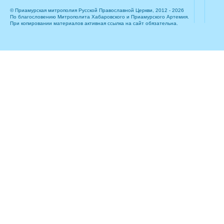
© Приамурская митрополия Русской Православной Церкви, 2012 - 2026
По благословению Митрополита Хабаровского и Приамурского Артемия.
При копировании материалов активная ссылка на сайт обязательна.