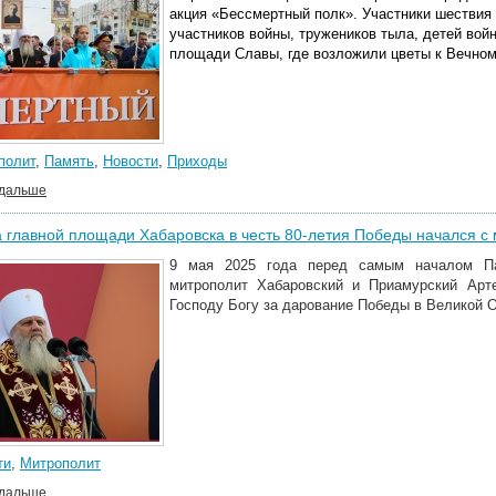
акция «Бессмертный полк». Участники шествия 
участников войны, тружеников тыла, детей во
площади Славы, где возложили цветы к Вечном
полит
,
Память
,
Новости
,
Приходы
 дальше
 главной площади Хабаровска в честь 80-летия Победы начался с
9 мая 2025 года перед самым началом Па
митрополит Хабаровский и Приамурский Арт
Господу Богу за дарование Победы в Великой О
ти
,
Митрополит
 дальше