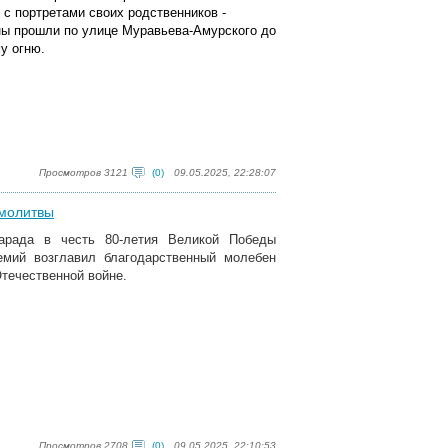
с портретами своих родственников -
йны прошли по улице Муравьева-Амурского до
у огню.
Просмотров 3121
(0)
09.05.2025, 22:28:07
 молитвы
рада в честь 80-летия Великой Победы
емий возглавил благодарственный молебен
течественной войне.
Просмотров 2708
(0)
09.05.2025, 22:10:53