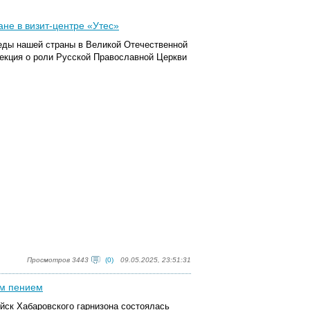
не в визит-центре «Утес»
беды нашей страны в Великой Отечественной
лекция о роли Русской Православной Церкви
Просмотров 3443
(0)
09.05.2025, 23:51:31
ым пением
йск Хабаровского гарнизона состоялась