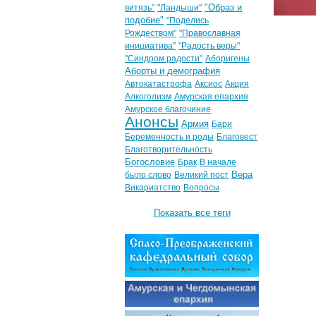
"Образ и
витязь"
"Ландыши"
подобие"
"Поделись
Рождеством"
"Православная
инициатива"
"Радость веры"
"Синдром радости"
Аборигены
Аборты и демография
Автокатастрофа
Аксиос
Акция
Алкоголизм
Амурская епархия
Амурское благочиние
Анонсы
Армия
Бари
Беременность и роды
Благовест
Благотворительность
Богословие
Брак
В начале
Вера
было слово
Великий пост
Викариатство
Вопросы
Показать все теги