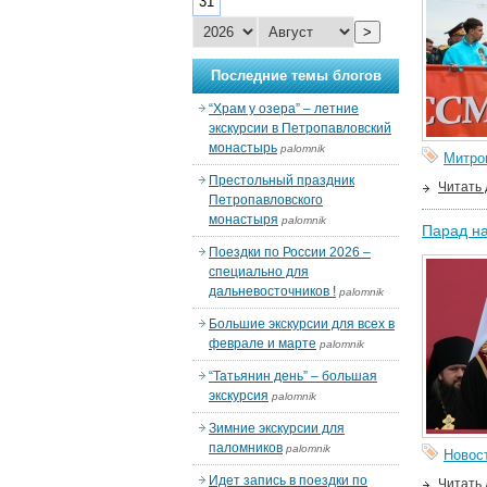
31
>
Последние темы блогов
“Храм у озера” – летние
экскурсии в Петропавловский
монастырь
palomnik
Митро
Престольный праздник
Читать
Петропавловского
монастыря
palomnik
Парад на
Поездки по России 2026 –
специально для
дальневосточников !
palomnik
Большие экскурсии для всех в
феврале и марте
palomnik
“Татьянин день” – большая
экскурсия
palomnik
Зимние экскурсии для
паломников
palomnik
Новос
Идет запись в поездки по
Читать