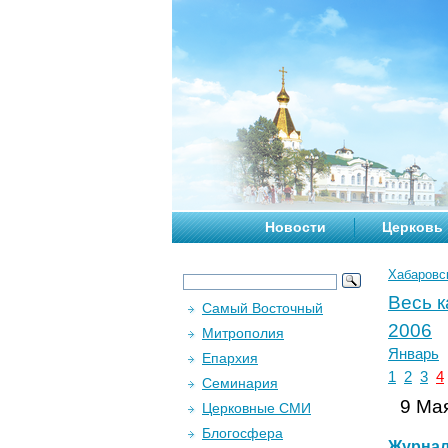
Новости
Церковь
Хабаровс
Весь 
Самый Восточный
2006
Митрополия
Январь
Епархия
1
2
3
4
Семинария
9 Мая
Церковные СМИ
Блогосфера
Журна