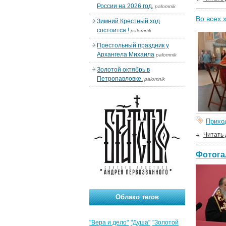
России на 2026 год.
palomnik
Во всех 
Зимний Крестный ход
состоится !
palomnik
Престольный праздник у
Архангела Михаила
palomnik
Золотой октябрь в
Петропавловке.
palomnik
Прихо
Читать
Фотога
Облако тегов
"Вера и дело"
"Душа"
"Золотой