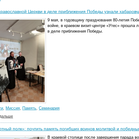
равославной Церкви в деле приближения Победы узнали хабаровча
9 мая, в годовщину празднования 80-летия По
войне, в краевом визит-центре «Утес» прошла 
в деле приближения Победы.
ти
,
Миссия
,
Память
,
Семинария
 дальше
тный полк»: почтить память погибших воинов молитвой и победн
В краевой столице после завершения парада во