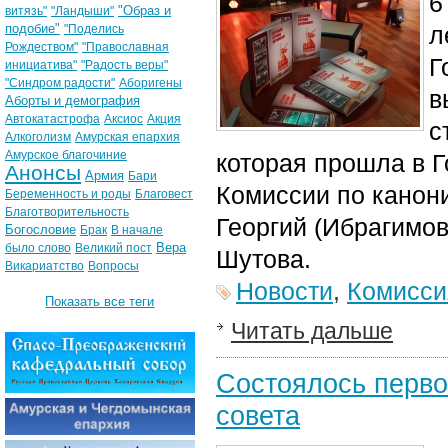
6
"Образ и
витязь"
"Ландыши"
подобие"
л
"Поделись
Рождеством"
"Православная
Г
инициатива"
"Радость веры"
"Синдром радости"
Аборигены
в
Аборты и демография
Автокатастрофа
Аксиос
Акция
с
Алкоголизм
Амурская епархия
Амурское благочиние
которая прошла в Г
Анонсы
Армия
Бари
Комиссии по канон
Беременность и роды
Благовест
Благотворительность
Георгий (Ибрагимо
Богословие
Брак
В начале
Вера
было слово
Великий пост
Шутова.
Викариатство
Вопросы
Новости
,
Комисси
Показать все теги
Читать дальше
Состоялось перво
совета