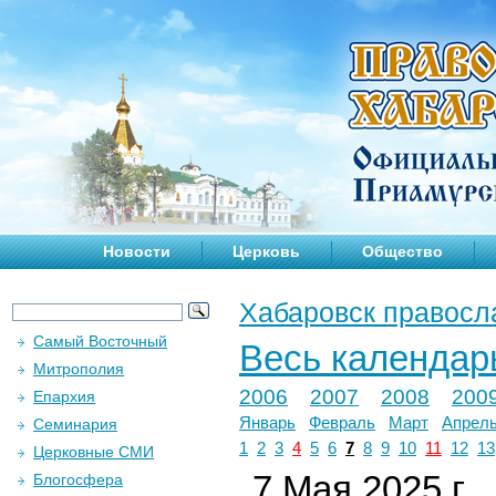
Новости
Церковь
Общество
Хабаровск правосл
Самый Восточный
Весь календар
Митрополия
2006
2007
2008
200
Епархия
Январь
Февраль
Март
Апрел
Семинария
1
2
3
4
5
6
7
8
9
10
11
12
13
Церковные СМИ
7 Мая 2025 г.
Блогосфера