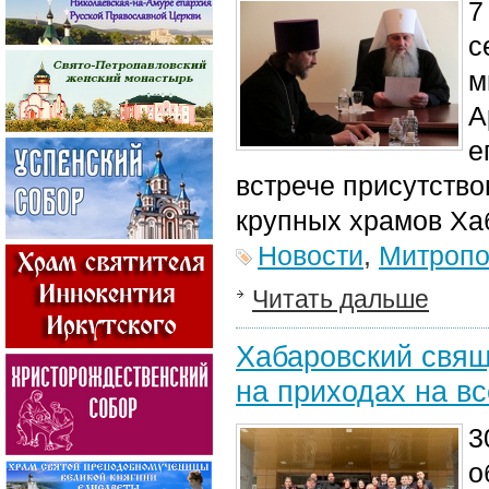
7
с
м
А
е
встрече присутство
крупных храмов Ха
Новости
,
Митропо
Читать дальше
Хабаровский свящ
на приходах на в
3
о