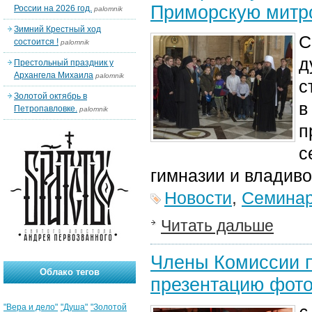
Приморскую митр
России на 2026 год.
palomnik
Зимний Крестный ход
С
состоится !
palomnik
д
Престольный праздник у
Архангела Михаила
palomnik
с
Золотой октябрь в
в
Петропавловке.
palomnik
п
с
гимназии и владив
Новости
,
Семина
Читать дальше
Члены Комиссии п
Облако тегов
презентацию фото
"Вера и дело"
"Душа"
"Золотой