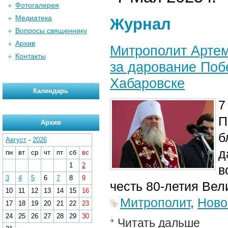
Фотогалерея
Медиатека
Журнал
Вопросы священнику
Архив
Митрополит Артем
Контакты
за дарование Поб
Хабаровске
Календарь
7
П
Архив
б
Август
-
2026
д
пн
вт
ср
чт
пт
сб
вс
1
2
в
3
4
5
6
7
8
9
честь 80-летия Вел
10
11
12
13
14
15
16
Митрополит
,
Ново
17
18
19
20
21
22
23
24
25
26
27
28
29
30
Читать дальше