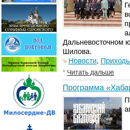
Г
в
п
а
Дальневосточном ю
Шилова.
Новости
,
Приход
Читать дальше
Программа «Хабар
П
а