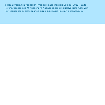
© Приамурская митрополия Русской Православной Церкви, 2012 - 2026
По благословению Митрополита Хабаровского и Приамурского Артемия.
При копировании материалов активная ссылка на сайт обязательна.