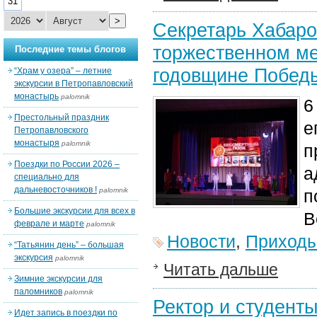
31
>
Секретарь Хабаро
торжественном ме
Последние темы блогов
годовщине Побед
“Храм у озера” – летние
экскурсии в Петропавловский
монастырь
palomnik
6
Престольный праздник
е
Петропавловского
монастыря
palomnik
п
Поездки по России 2026 –
а
специально для
дальневосточников !
palomnik
п
Большие экскурсии для всех в
В
феврале и марте
palomnik
Новости
,
Приход
“Татьянин день” – большая
экскурсия
palomnik
Читать дальше
Зимние экскурсии для
паломников
palomnik
Ректор и студент
Идет запись в поездки по