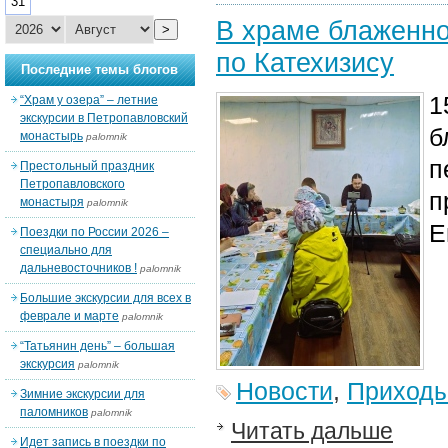
31
В храме блаженно
>
по Катехизису
Последние темы блогов
1
“Храм у озера” – летние
экскурсии в Петропавловский
б
монастырь
palomnik
п
Престольный праздник
Петропавловского
п
монастыря
palomnik
Е
Поездки по России 2026 –
специально для
дальневосточников !
palomnik
Большие экскурсии для всех в
феврале и марте
palomnik
“Татьянин день” – большая
экскурсия
palomnik
Новости
,
Приход
Зимние экскурсии для
паломников
palomnik
Читать дальше
Идет запись в поездки по