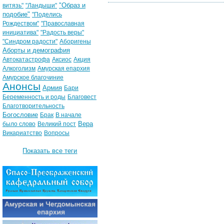
"Образ и
витязь"
"Ландыши"
подобие"
"Поделись
Рождеством"
"Православная
инициатива"
"Радость веры"
"Синдром радости"
Аборигены
Аборты и демография
Автокатастрофа
Аксиос
Акция
Алкоголизм
Амурская епархия
Амурское благочиние
Анонсы
Армия
Бари
Беременность и роды
Благовест
Благотворительность
Богословие
Брак
В начале
Вера
было слово
Великий пост
Викариатство
Вопросы
Показать все теги