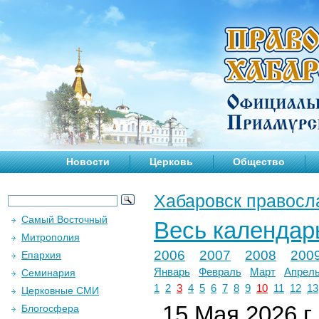
Новости
Церковь
Общество
Хабаровск правосл
Самый Восточный
Весь календар
Митрополия
2006
2007
2008
200
Епархия
Январь
Февраль
Март
Апрел
Семинария
1
2
3
4
5
6
7
8
9
10
11
12
13
Церковные СМИ
15 Мая 2026 г.
Блогосфера