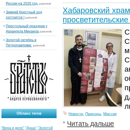
России на 2026 год.
palomnik
Хабаровский хра
Зимний Крестный ход
просветительские
состоится !
palomnik
Престольный праздник у
С
Архангела Михаила
palomnik
С
Золотой октябрь в
Петропавловке.
palomnik
м
С
а
о
п
д
л
Облако тегов
Новости
,
Приходы
,
Миссия
Читать дальше
"Вера и дело"
"Душа"
"Золотой