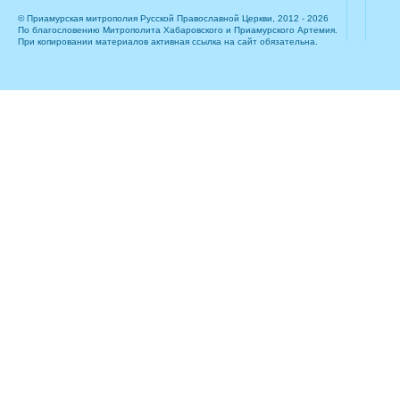
© Приамурская митрополия Русской Православной Церкви, 2012 - 2026
По благословению Митрополита Хабаровского и Приамурского Артемия.
При копировании материалов активная ссылка на сайт обязательна.