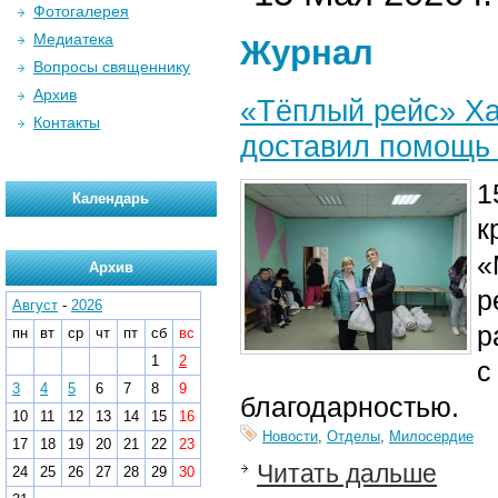
Фотогалерея
Медиатека
Журнал
Вопросы священнику
Архив
«Тёплый рейс» Ха
Контакты
доставил помощь 
1
Календарь
к
«
Архив
р
Август
-
2026
р
пн
вт
ср
чт
пт
сб
вс
1
2
с
3
4
5
6
7
8
9
благодарностью.
10
11
12
13
14
15
16
Новости
,
Отделы
,
Милосердие
17
18
19
20
21
22
23
Читать дальше
24
25
26
27
28
29
30