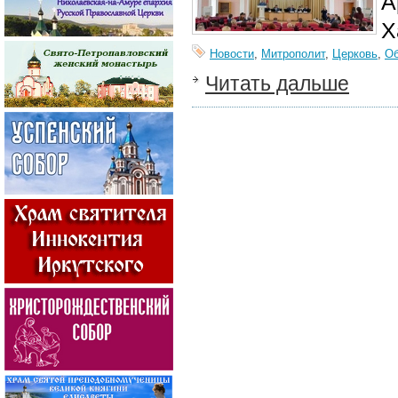
А
Х
Новости
,
Митрополит
,
Церковь
,
О
Читать дальше