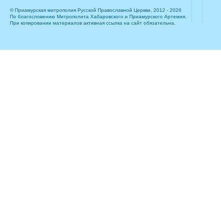
© Приамурская митрополия Русской Православной Церкви, 2012 - 2026
По благословению Митрополита Хабаровского и Приамурского Артемия.
При копировании материалов активная ссылка на сайт обязательна.