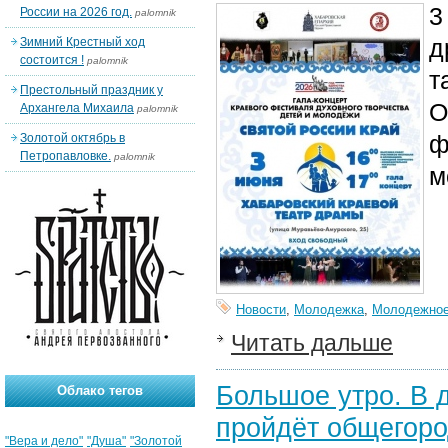
3
России на 2026 год.
palomnik
д
Зимний Крестный ход
состоится !
palomnik
т
Престольный праздник у
О
Архангела Михаила
palomnik
ф
Золотой октябрь в
Петропавловке.
palomnik
м
Новости
,
Молодежка
,
Молодежное
Читать дальше
Большое утро. В 
Облако тегов
пройдёт общегоро
"Вера и дело"
"Душа"
"Золотой