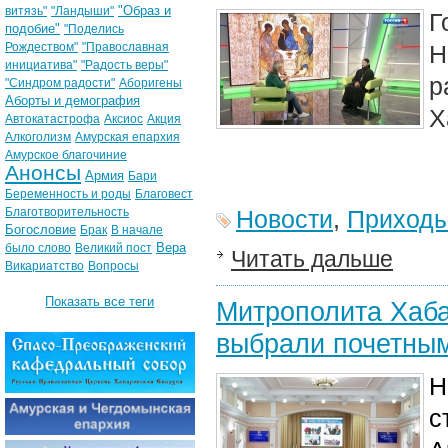
"Образ и
витязь"
"Ландыши"
Г
подобие"
"Поделись
Рождеством"
"Православная
Н
инициатива"
"Радость веры"
р
"Синдром радости"
Аборигены
Аборты и демография
Х
Автокатастрофа
Аксиос
Акция
Алкоголизм
Амурская епархия
Амурское благочиние
Анонсы
Армия
Бари
Беременность и роды
Благовест
Благотворительность
Новости
,
Приход
Богословие
Брак
В начале
Вера
было слово
Великий пост
Читать дальше
Викариатство
Вопросы
Показать все теги
Митрополита Хаба
выбрали почетным
Н
с