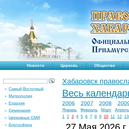
Новости
Церковь
Общество
Хабаровск правосл
Самый Восточный
Весь календар
Митрополия
2006
2007
2008
200
Епархия
Январь
Февраль
Март
Апрел
Семинария
1
2
3
4
5
6
7
8
9
10
11
12
13
Церковные СМИ
27 Мая 2026 г.
Блогосфера