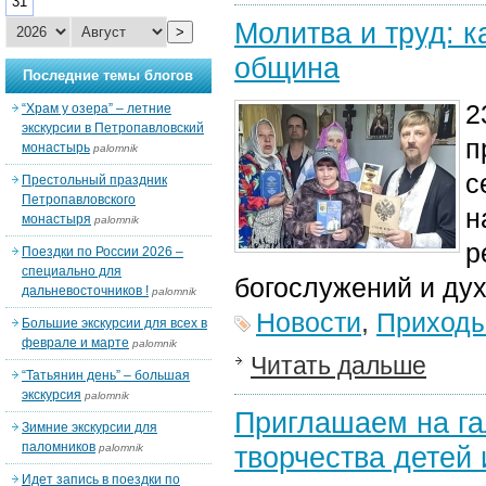
31
Молитва и труд: 
>
община
Последние темы блогов
2
“Храм у озера” – летние
экскурсии в Петропавловский
п
монастырь
palomnik
с
Престольный праздник
Петропавловского
н
монастыря
palomnik
р
Поездки по России 2026 –
специально для
богослужений и ду
дальневосточников !
palomnik
Новости
,
Приход
Большие экскурсии для всех в
феврале и марте
palomnik
Читать дальше
“Татьянин день” – большая
экскурсия
palomnik
Приглашаем на га
Зимние экскурсии для
паломников
творчества детей
palomnik
Идет запись в поездки по