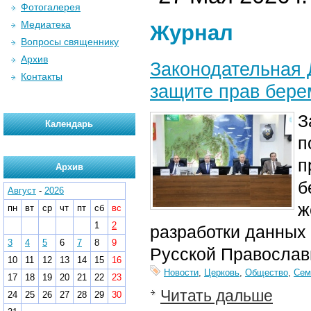
Фотогалерея
Медиатека
Журнал
Вопросы священнику
Архив
Законодательная 
Контакты
защите прав бер
З
Календарь
п
п
Архив
б
Август
-
2026
ж
пн
вт
ср
чт
пт
сб
вс
1
2
разработки данных
3
4
5
6
7
8
9
Русской Православ
10
11
12
13
14
15
16
Новости
,
Церковь
,
Общество
,
Сем
17
18
19
20
21
22
23
Читать дальше
24
25
26
27
28
29
30