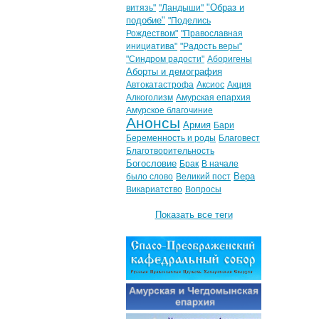
"Образ и
витязь"
"Ландыши"
подобие"
"Поделись
Рождеством"
"Православная
инициатива"
"Радость веры"
"Синдром радости"
Аборигены
Аборты и демография
Автокатастрофа
Аксиос
Акция
Алкоголизм
Амурская епархия
Амурское благочиние
Анонсы
Армия
Бари
Беременность и роды
Благовест
Благотворительность
Богословие
Брак
В начале
Вера
было слово
Великий пост
Викариатство
Вопросы
Показать все теги