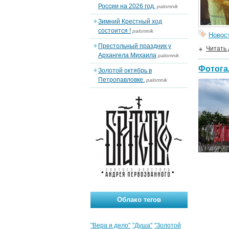
России на 2026 год.
palomnik
Зимний Крестный ход
состоится !
palomnik
Новос
Престольный праздник у
Читать
Архангела Михаила
palomnik
Фотога
Золотой октябрь в
Петропавловке.
palomnik
Облако тегов
"Вера и дело"
"Душа"
"Золотой