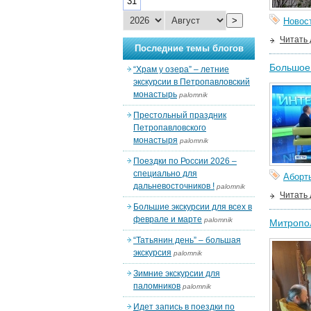
31
>
Новос
Читать
Последние темы блогов
Большое 
“Храм у озера” – летние
экскурсии в Петропавловский
монастырь
palomnik
Престольный праздник
Петропавловского
монастыря
palomnik
Поездки по России 2026 –
специально для
Аборт
дальневосточников !
palomnik
Читать
Большие экскурсии для всех в
феврале и марте
palomnik
Митропол
“Татьянин день” – большая
экскурсия
palomnik
Зимние экскурсии для
паломников
palomnik
Идет запись в поездки по