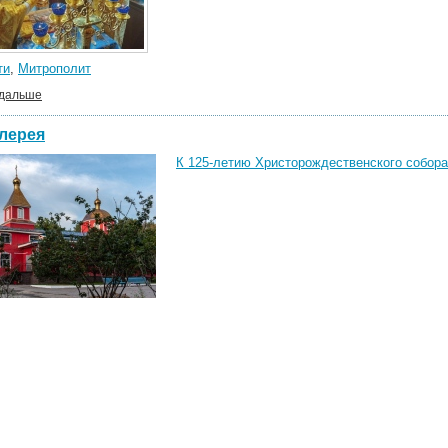
ти
,
Митрополит
 дальше
лерея
К 125-летию Христорождественского собора 