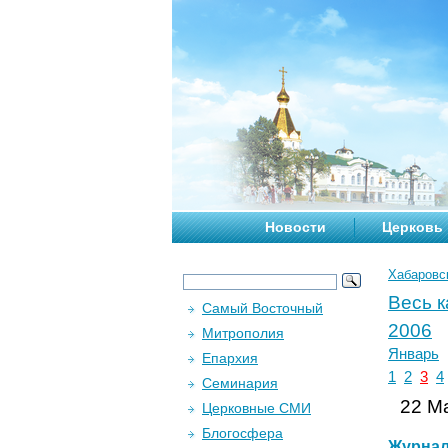
Новости
Церковь
Хабаровс
Весь 
Самый Восточный
2006
Митрополия
Январь
Епархия
1
2
3
4
Семинария
22 Ма
Церковные СМИ
Блогосфера
Журна