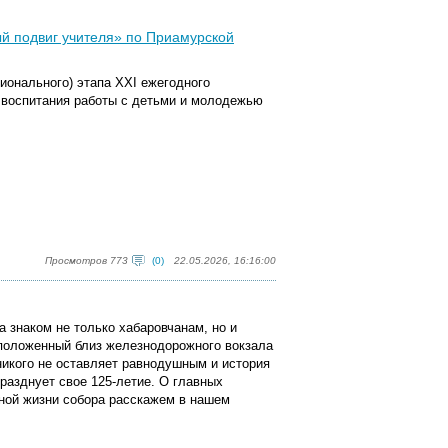
ный подвиг учителя» по Приамурской
гионального) этапа XXI ежегодного
, воспитания работы с детьми и молодежью
Просмотров 773
(0)
22.05.2026, 16:16:00
 знаком не только хабаровчанам, но и
положенный близ железнодорожного вокзала
никого не оставляет равнодушным и история
празднует свое 125-летие. О главных
нной жизни собора расскажем в нашем