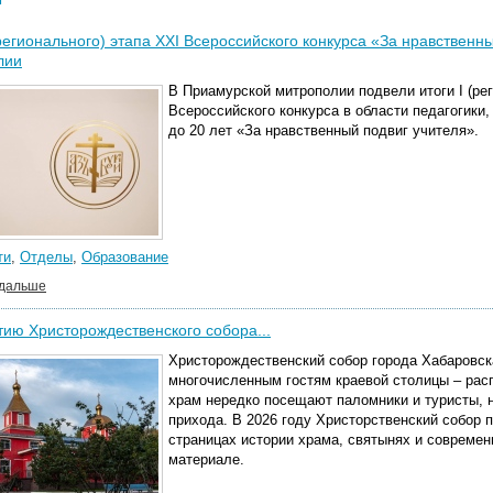
(регионального) этапа XХI Всероссийского конкурса «За нравствен
лии
В Приамурской митрополии подвели итоги I (ре
Всероссийского конкурса в области педагогики
до 20 лет «За нравственный подвиг учителя».
ти
,
Отделы
,
Образование
 дальше
тию Христорождественского собора...
Христорождественский собор города Хабаровска
многочисленным гостям краевой столицы – рас
храм нередко посещают паломники и туристы, 
прихода. В 2026 году Христорственский собор 
страницах истории храма, святынях и совреме
материале.