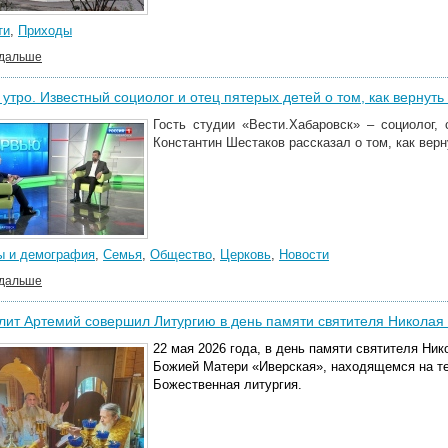
ти
,
Приходы
 дальше
утро. Известный социолог и отец пятерых детей о том, как вернут
Гость студии «Вести.Хабаровск» – социолог,
Константин Шестаков рассказал о том, как вер
ы и демография
,
Семья
,
Общество
,
Церковь
,
Новости
 дальше
ит Артемий совершил Литургию в день памяти святителя Николая
22 мая 2026 года, в день памяти святителя Ник
Божией Матери «Иверская», находящемся на те
Божественная литургия.