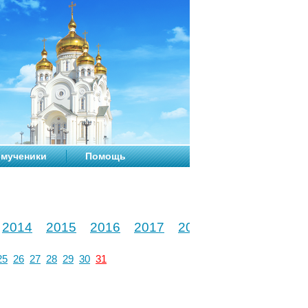
мученики
Помощь
2014
2015
2016
2017
2018
2019
2020
25
26
27
28
29
30
31