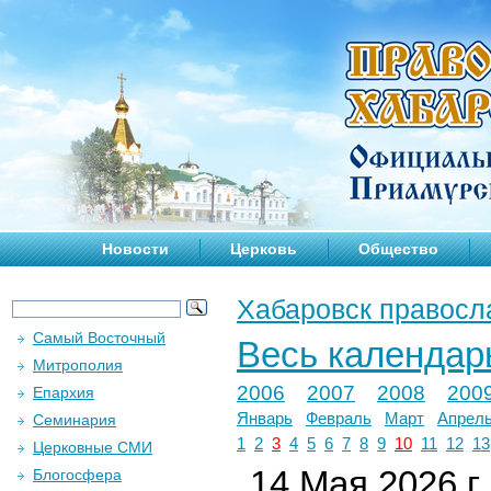
Новости
Церковь
Общество
Хабаровск правосл
Самый Восточный
Весь календар
Митрополия
2006
2007
2008
200
Епархия
Январь
Февраль
Март
Апрел
Семинария
1
2
3
4
5
6
7
8
9
10
11
12
13
Церковные СМИ
14 Мая 2026 г.
Блогосфера