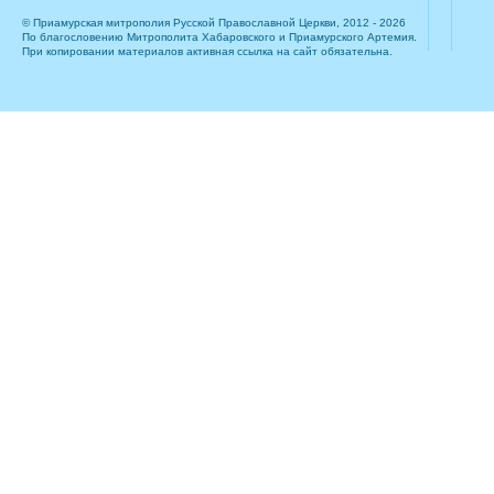
© Приамурская митрополия Русской Православной Церкви, 2012 - 2026
По благословению Митрополита Хабаровского и Приамурского Артемия.
При копировании материалов активная ссылка на сайт обязательна.