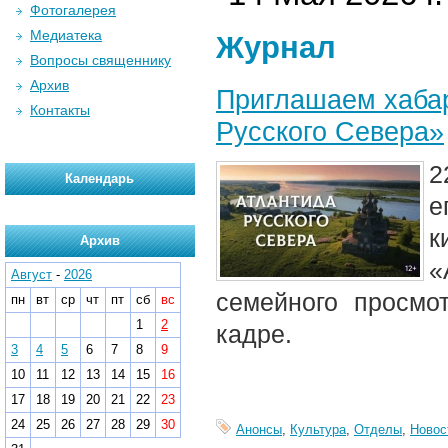
Фотогалерея
Медиатека
Журнал
Вопросы священнику
Архив
Приглашаем хабар
Контакты
Русского Севера»
2
Календарь
е
к
Архив
«
Август
-
2026
семейного просмо
пн
вт
ср
чт
пт
сб
вс
1
2
кадре.
3
4
5
6
7
8
9
10
11
12
13
14
15
16
17
18
19
20
21
22
23
24
25
26
27
28
29
30
Анонсы
,
Культура
,
Отделы
,
Новос