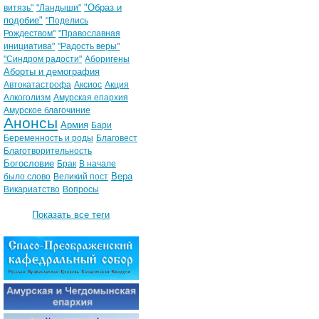
"Образ и
витязь"
"Ландыши"
подобие"
"Поделись
Рождеством"
"Православная
инициатива"
"Радость веры"
"Синдром радости"
Аборигены
Аборты и демография
Автокатастрофа
Аксиос
Акция
Алкоголизм
Амурская епархия
Амурское благочиние
Анонсы
Армия
Бари
Беременность и роды
Благовест
Благотворительность
Богословие
Брак
В начале
Вера
было слово
Великий пост
Викариатство
Вопросы
Показать все теги