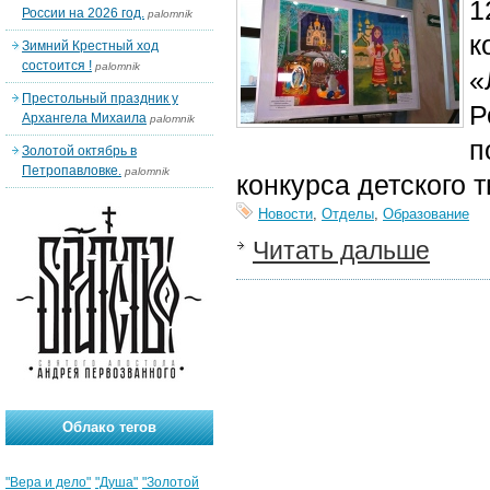
1
России на 2026 год.
palomnik
к
Зимний Крестный ход
состоится !
palomnik
«
Престольный праздник у
Р
Архангела Михаила
palomnik
п
Золотой октябрь в
Петропавловке.
palomnik
конкурса детского 
Новости
,
Отделы
,
Образование
Читать дальше
Облако тегов
"Вера и дело"
"Душа"
"Золотой