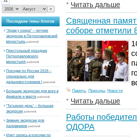
31
Читать дальше
>
Священная память
Последние темы блогов
соборе отметили 
“Храм у озера” – летние
экскурсии в Петропавловский
1
монастырь
palomnik
Престольный праздник
с
Петропавловского
п
монастыря
palomnik
г
Поездки по России 2026 –
специально для
в
дальневосточников !
palomnik
Память
,
Приходы
,
Новости
Большие экскурсии для всех в
феврале и марте
palomnik
Читать дальше
“Татьянин день” – большая
экскурсия
palomnik
Работы победител
Зимние экскурсии для
ОДОРА
паломников
palomnik
Идет запись в поездки по