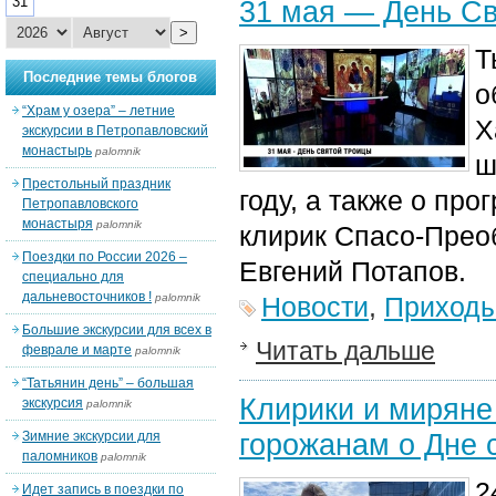
31
31 мая — День С
>
Т
Последние темы блогов
о
“Храм у озера” – летние
Х
экскурсии в Петропавловский
монастырь
palomnik
ш
Престольный праздник
году, а также о пр
Петропавловского
монастыря
palomnik
клирик Спасо-Прео
Поездки по России 2026 –
Евгений Потапов.
специально для
дальневосточников !
palomnik
Новости
,
Приход
Большие экскурсии для всех в
Читать дальше
феврале и марте
palomnik
“Татьянин день” – большая
Клирики и миряне
экскурсия
palomnik
горожанам о Дне 
Зимние экскурсии для
паломников
palomnik
2
Идет запись в поездки по