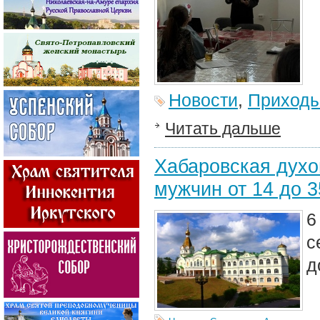
Новости
,
Приход
Читать дальше
Хабаровская духо
мужчин от 14 до 3
6
с
д