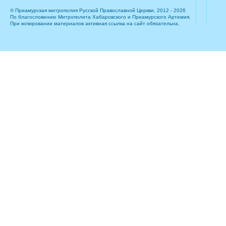
© Приамурская митрополия Русской Православной Церкви, 2012 - 2026
По благословению Митрополита Хабаровского и Приамурского Артемия.
При копировании материалов активная ссылка на сайт обязательна.