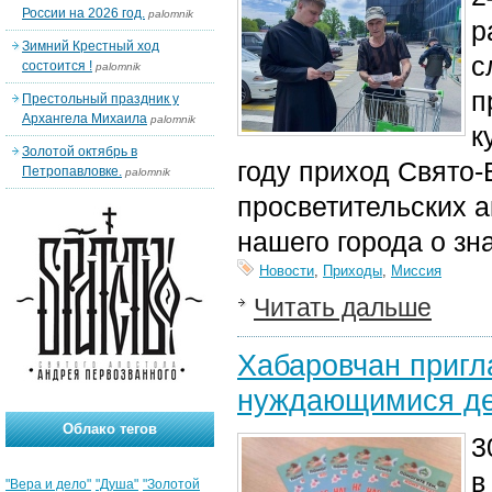
России на 2026 год.
palomnik
р
Зимний Крестный ход
с
состоится !
palomnik
п
Престольный праздник у
Архангела Михаила
palomnik
к
Золотой октябрь в
году приход Свято‑
Петропавловке.
palomnik
просветительских 
нашего города о зна
Новости
,
Приходы
,
Миссия
Читать дальше
Хабаровчан пригл
нуждающимися д
Облако тегов
3
в
"Вера и дело"
"Душа"
"Золотой