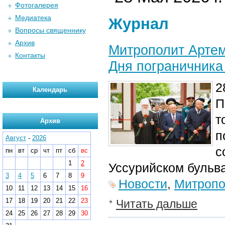
Фотогалерея
Медиатека
Журнал
Вопросы священнику
Архив
Митрополит Артем
Контакты
Дня пограничника
2
Календарь
П
т
Архив
п
Август
-
2026
с
пн
вт
ср
чт
пт
сб
вс
1
2
Уссурийском бульв
3
4
5
6
7
8
9
Новости
,
Митропо
10
11
12
13
14
15
16
17
18
19
20
21
22
23
Читать дальше
24
25
26
27
28
29
30