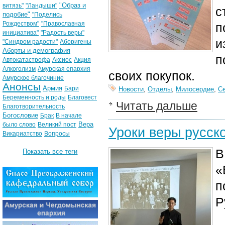
"Образ и
витязь"
"Ландыши"
с
подобие"
"Поделись
Рождеством"
"Православная
п
инициатива"
"Радость веры"
и
"Синдром радости"
Аборигены
Аборты и демография
п
Автокатастрофа
Аксиос
Акция
Алкоголизм
Амурская епархия
своих покупок.
Амурское благочиние
Анонсы
Армия
Бари
Новости
,
Отделы
,
Милосердие
,
С
Беременность и роды
Благовест
Читать дальше
Благотворительность
Богословие
Брак
В начале
Вера
было слово
Великий пост
Уроки веры русск
Викариатство
Вопросы
В
Показать все теги
«
п
Р