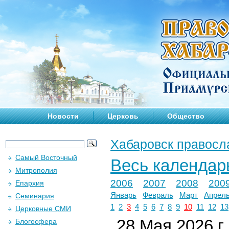
Новости
Церковь
Общество
Хабаровск правосл
Самый Восточный
Весь календар
Митрополия
2006
2007
2008
200
Епархия
Январь
Февраль
Март
Апрел
Семинария
1
2
3
4
5
6
7
8
9
10
11
12
13
Церковные СМИ
28 Мая 2026 г.
Блогосфера