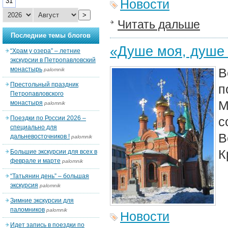
31
Новости
>
Читать дальше
Последние темы блогов
«Душе моя, душе
“Храм у озера” – летние
экскурсии в Петропавловский
монастырь
В
palomnik
Престольный праздник
п
Петропавловского
М
монастыря
palomnik
Поездки по России 2026 –
с
специально для
В
дальневосточников !
palomnik
К
Большие экскурсии для всех в
феврале и марте
palomnik
“Татьянин день” – большая
экскурсия
palomnik
Зимние экскурсии для
паломников
palomnik
Новости
Идет запись в поездки по