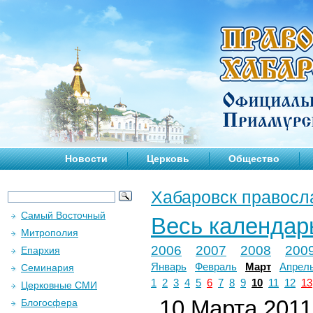
Новости
Церковь
Общество
Хабаровск правосл
Самый Восточный
Весь календар
Митрополия
2006
2007
2008
200
Епархия
Январь
Февраль
Март
Апрел
Семинария
1
2
3
4
5
6
7
8
9
10
11
12
13
Церковные СМИ
10 Марта 2011 
Блогосфера