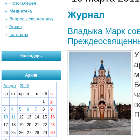
Фотогалерея
Медиатека
Журнал
Вопросы священнику
Архив
Владыка Марк со
Контакты
Преждеосвященн
У
Календарь
а
м
Архив
Б
Август
-
2026
ч
пн
вт
ср
чт
пт
сб
вс
1
2
в
3
4
5
6
7
8
9
П
10
11
12
13
14
15
16
17
18
19
20
21
22
23
24
25
26
27
28
29
30