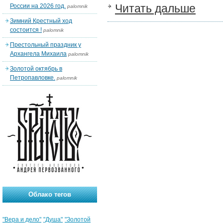
Читать дальше
России на 2026 год.
palomnik
Зимний Крестный ход
состоится !
palomnik
Престольный праздник у
Архангела Михаила
palomnik
Золотой октябрь в
Петропавловке.
palomnik
Облако тегов
"Вера и дело"
"Душа"
"Золотой