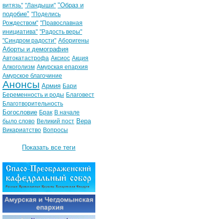
"Образ и
витязь"
"Ландыши"
подобие"
"Поделись
Рождеством"
"Православная
инициатива"
"Радость веры"
"Синдром радости"
Аборигены
Аборты и демография
Автокатастрофа
Аксиос
Акция
Алкоголизм
Амурская епархия
Амурское благочиние
Анонсы
Армия
Бари
Беременность и роды
Благовест
Благотворительность
Богословие
Брак
В начале
Вера
было слово
Великий пост
Викариатство
Вопросы
Показать все теги