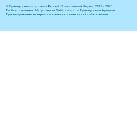
© Приамурская митрополия Русской Православной Церкви, 2012 - 2026
По благословению Митрополита Хабаровского и Приамурского Артемия.
При копировании материалов активная ссылка на сайт обязательна.