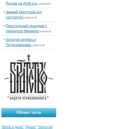
России на 2026 год.
palomnik
Зимний Крестный ход
состоится !
palomnik
Престольный праздник у
Архангела Михаила
palomnik
Золотой октябрь в
Петропавловке.
palomnik
Облако тегов
"Вера и дело"
"Душа"
"Золотой