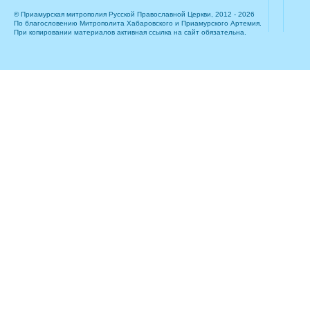
© Приамурская митрополия Русской Православной Церкви, 2012 - 2026
По благословению Митрополита Хабаровского и Приамурского Артемия.
При копировании материалов активная ссылка на сайт обязательна.