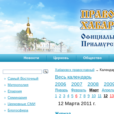
Новости
Церковь
Общество
Хабаровск православный
→
Календа
Весь календарь
Самый Восточный
2006
2007
2008
200
Митрополия
Январь
Февраль
Март
Апрел
Епархия
1
2
3
4
5
6
7
8
9
10
11
12
13
Семинария
12 Марта 2011 г.
Церковные СМИ
Блогосфера
Журнал