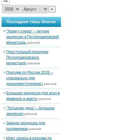
31
>
Последние темы блогов
“Храм у озера” – летние
экскурсии в Петропавловский
монастырь
palomnik
Престольный праздник
Петропавловского
монастыря
palomnik
Поездки по России 2026 –
специально для
дальневосточников !
palomnik
Большие экскурсии для всех в
феврале и марте
palomnik
“Татьянин день” – большая
экскурсия
palomnik
Зимние экскурсии для
паломников
palomnik
Идет запись в поездки по