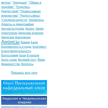
"Образ и
витязь"
"Ландыши"
подобие"
"Поделись
Рождеством"
"Православная
инициатива"
"Радость веры"
"Синдром радости"
Аборигены
Аборты и демография
Автокатастрофа
Аксиос
Акция
Алкоголизм
Амурская епархия
Амурское благочиние
Анонсы
Армия
Бари
Беременность и роды
Благовест
Благотворительность
Богословие
Брак
В начале
Вера
было слово
Великий пост
Викариатство
Вопросы
Показать все теги