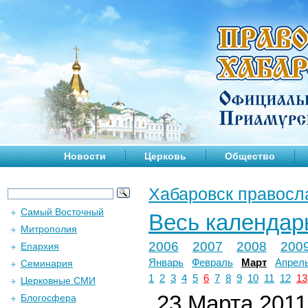
Новости
Церковь
Общество
Хабаровск правосл
Самый Восточный
Весь календар
Митрополия
2006
2007
2008
200
Епархия
Январь
Февраль
Март
Апрел
Семинария
1
2
3
4
5
6
7
8
9
10
11
12
13
Церковные СМИ
23 Марта 2011 
Блогосфера