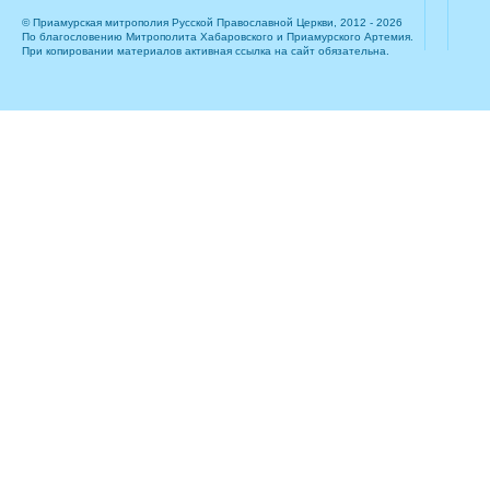
© Приамурская митрополия Русской Православной Церкви, 2012 - 2026
По благословению Митрополита Хабаровского и Приамурского Артемия.
При копировании материалов активная ссылка на сайт обязательна.