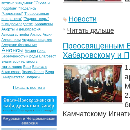
"Образ и
витязь"
"Ландыши"
подобие"
"Поделись
Рождеством"
"Православная
Новости
инициатива"
"Радость веры"
"Синдром радости"
Аборигены
Читать дальше
Аборты и демография
Автокатастрофа
Аксиос
Акция
Алкоголизм
Амурская епархия
Преосвященным В
Амурское благочиние
Анонсы
Армия
Бари
Хабаровскому и 
Беременность и роды
Благовест
Благотворительность
1
Богословие
Брак
В начале
Вера
было слово
Великий пост
а
Викариатство
Вопросы
М
Показать все теги
2
б
Камчатскому Игнат