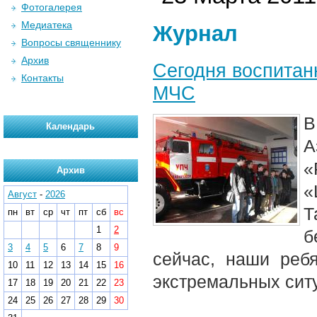
Фотогалерея
Медиатека
Журнал
Вопросы священнику
Архив
Сегодня воспитан
Контакты
МЧС
В
Календарь
А
«
Архив
«
Август
-
2026
Т
пн
вт
ср
чт
пт
сб
вс
1
2
б
3
4
5
6
7
8
9
сейчас, наши реб
10
11
12
13
14
15
16
экстремальных сит
17
18
19
20
21
22
23
24
25
26
27
28
29
30