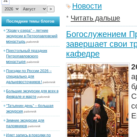
31
Новости
>
Читать дальше
Последние темы блогов
“Храм у озера” – летние
Богослужением П
экскурсии в Петропавловский
завершает свои т
монастырь
palomnik
Престольный праздник
кафедре
Петропавловского
монастыря
palomnik
2
Поездки по России 2026 –
а
специально для
дальневосточников !
palomnik
б
Большие экскурсии для всех в
С
феврале и марте
palomnik
с
“Татьянин день” – большая
экскурсия
palomnik
Е
Зимние экскурсии для
паломников
palomnik
Идет запись в поездки по