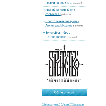
России на 2026 год.
palomnik
Зимний Крестный ход
состоится !
palomnik
Престольный праздник у
Архангела Михаила
palomnik
Золотой октябрь в
Петропавловке.
palomnik
Облако тегов
"Вера и дело"
"Душа"
"Золотой