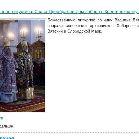
нная литургия в Спасо-Преображенском соборе в Крестопоклонн
Божественную литургию по чину Василия Вел
епархии совершали архиепископ Хабаровск
Вятский и Слободской Марк.
ти
 дальше
лерея