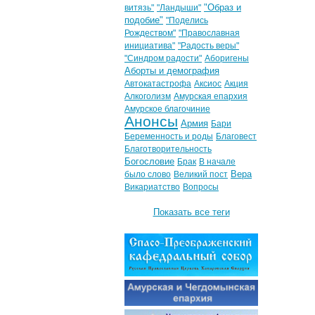
"Образ и
витязь"
"Ландыши"
подобие"
"Поделись
Рождеством"
"Православная
инициатива"
"Радость веры"
"Синдром радости"
Аборигены
Аборты и демография
Автокатастрофа
Аксиос
Акция
Алкоголизм
Амурская епархия
Амурское благочиние
Анонсы
Армия
Бари
Беременность и роды
Благовест
Благотворительность
Богословие
Брак
В начале
Вера
было слово
Великий пост
Викариатство
Вопросы
Показать все теги