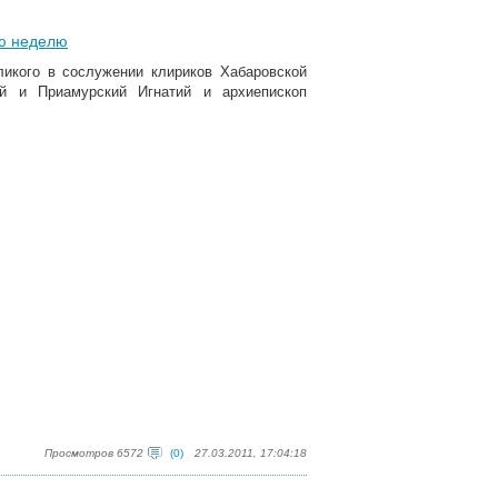
ую неделю
икого в сослужении клириков Хабаровской
ий и Приамурский Игнатий и архиепископ
Просмотров 6572
(0)
27.03.2011, 17:04:18