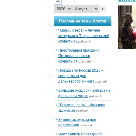
31
>
Последние темы блогов
“Храм у озера” – летние
экскурсии в Петропавловский
монастырь
palomnik
Престольный праздник
Петропавловского
монастыря
palomnik
Поездки по России 2026 –
специально для
дальневосточников !
palomnik
Большие экскурсии для всех в
феврале и марте
palomnik
“Татьянин день” – большая
экскурсия
palomnik
Зимние экскурсии для
паломников
palomnik
Идет запись в поездки по