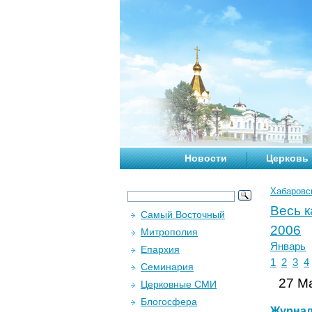
Новости
Церковь
Хабаровс
Весь 
Самый Восточный
2006
Митрополия
Январь
Епархия
1
2
3
4
Семинария
27 Ма
Церковные СМИ
Блогосфера
Журна