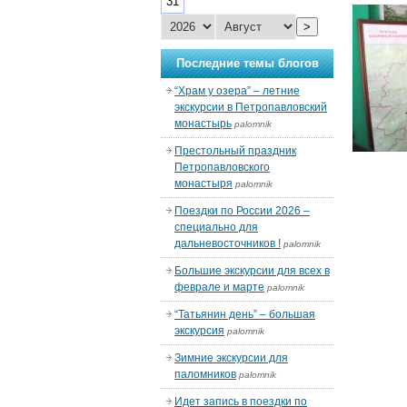
31
>
Последние темы блогов
“Храм у озера” – летние
экскурсии в Петропавловский
монастырь
palomnik
Престольный праздник
Петропавловского
монастыря
palomnik
Поездки по России 2026 –
специально для
дальневосточников !
palomnik
Большие экскурсии для всех в
феврале и марте
palomnik
“Татьянин день” – большая
экскурсия
palomnik
Зимние экскурсии для
паломников
palomnik
Идет запись в поездки по