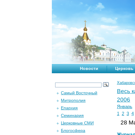
Новости
Церковь
Хабаровс
Весь 
Самый Восточный
2006
Митрополия
Январь
Епархия
1
2
3
4
Семинария
28 Ма
Церковные СМИ
Блогосфера
Журна