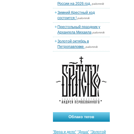
России на 2026 год.
palomnik
Зимний Крестный ход
состоится !
palomnik
Престольный праздник у
Архангела Михаила
palomnik
Золотой октябрь в
Петропавловке.
palomnik
Облако тегов
"Вера и дело"
"Душа"
"Золотой