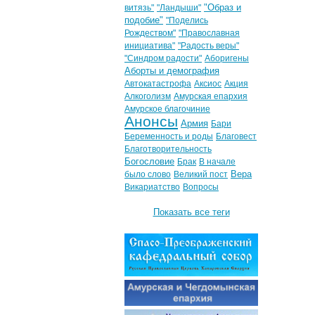
"Образ и
витязь"
"Ландыши"
подобие"
"Поделись
Рождеством"
"Православная
инициатива"
"Радость веры"
"Синдром радости"
Аборигены
Аборты и демография
Автокатастрофа
Аксиос
Акция
Алкоголизм
Амурская епархия
Амурское благочиние
Анонсы
Армия
Бари
Беременность и роды
Благовест
Благотворительность
Богословие
Брак
В начале
Вера
было слово
Великий пост
Викариатство
Вопросы
Показать все теги