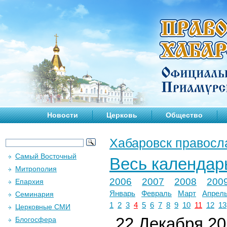
Новости
Церковь
Общество
Хабаровск правосл
Самый Восточный
Весь календар
Митрополия
2006
2007
2008
200
Епархия
Январь
Февраль
Март
Апрел
Семинария
1
2
3
4
5
6
7
8
9
10
11
12
13
Церковные СМИ
22 Декабря 202
Блогосфера