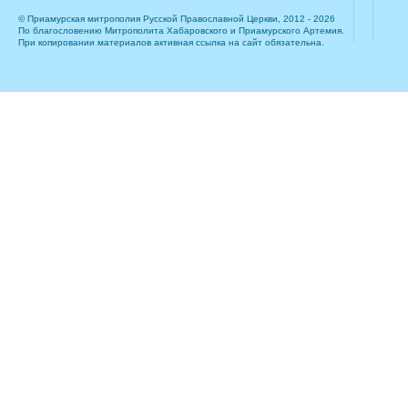
© Приамурская митрополия Русской Православной Церкви, 2012 - 2026
По благословению Митрополита Хабаровского и Приамурского Артемия.
При копировании материалов активная ссылка на сайт обязательна.