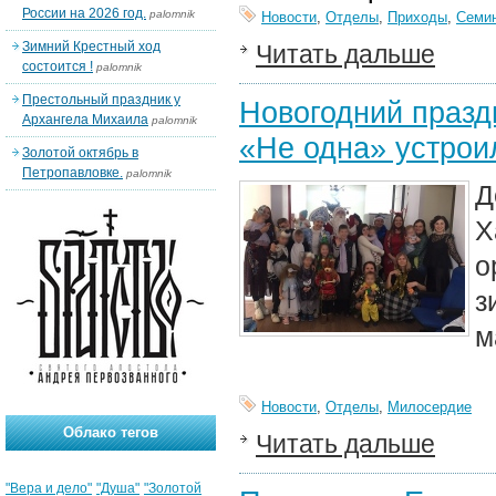
России на 2026 год.
palomnik
Новости
,
Отделы
,
Приходы
,
Семи
Зимний Крестный ход
Читать дальше
состоится !
palomnik
Престольный праздник у
Новогодний празд
Архангела Михаила
palomnik
«Не одна» устро
Золотой октябрь в
Петропавловке.
palomnik
Д
Х
о
з
м
Новости
,
Отделы
,
Милосердие
Облако тегов
Читать дальше
"Вера и дело"
"Душа"
"Золотой