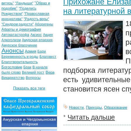
Прихожане Елизав
"Образ и
витязь"
"Ландыши"
подобие"
"Поделись
на литературной 
Рождеством"
"Православная
инициатива"
"Радость веры"
1
"Синдром радости"
Аборигены
Аборты и демография
п
Автокатастрофа
Аксиос
Акция
Алкоголизм
Амурская епархия
р
Амурское благочиние
Анонсы
в
Армия
Бари
Беременность и роды
Благовест
П
Благотворительность
Богословие
Брак
В начале
подборка литератур
Вера
было слово
Великий пост
есть удивительные
Викариатство
Вопросы
становится ясен сп
Показать все теги
Новости
,
Приходы
,
Образование
Читать дальше