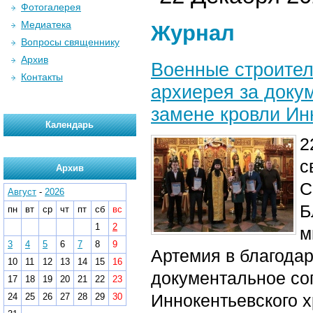
Фотогалерея
Медиатека
Журнал
Вопросы священнику
Архив
Военные строител
Контакты
архиерея за доку
замене кровли Ин
Календарь
2
с
Архив
С
Август
-
2026
Б
пн
вт
ср
чт
пт
сб
вс
1
2
м
3
4
5
6
7
8
9
Артемия в благодар
10
11
12
13
14
15
16
документальное со
17
18
19
20
21
22
23
Иннокентьевского 
24
25
26
27
28
29
30