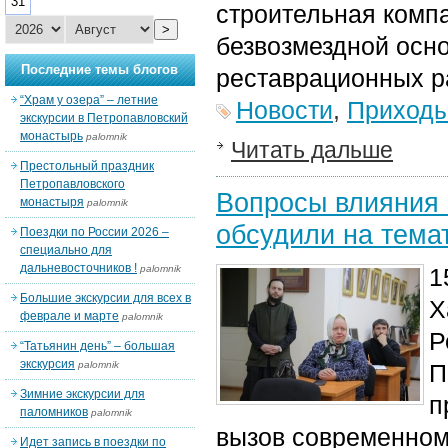
31
строительная комп
>
безвозмездной осно
Последние темы блогов
реставрационных р
“Храм у озера” – летние
Новости
,
Приход
экскурсии в Петропавловский
монастырь
palomnik
Читать дальше
Престольный праздник
Петропавловского
Вопросы влияния 
монастыря
palomnik
обсудили на тема
Поездки по России 2026 –
специально для
дальневосточников !
palomnik
1
Большие экскурсии для всех в
Х
феврале и марте
palomnik
Р
“Татьянин день” – большая
экскурсия
palomnik
П
Зимние экскурсии для
п
паломников
palomnik
вызов современном
Идет запись в поездки по