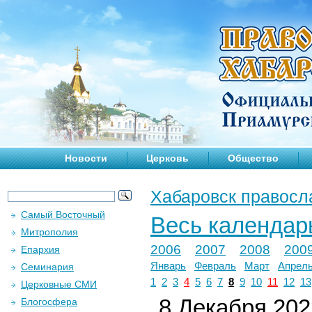
Новости
Церковь
Общество
Хабаровск правосл
Самый Восточный
Весь календар
Митрополия
2006
2007
2008
200
Епархия
Январь
Февраль
Март
Апрел
Семинария
1
2
3
4
5
6
7
8
9
10
11
12
13
Церковные СМИ
8 Декабря 2022
Блогосфера