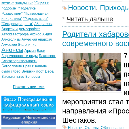
"Образ и
витязь"
"Ландыши"
Новости
,
Приход
подобие"
"Поделись
Рождеством"
"Православная
Читать дальше
инициатива"
"Радость веры"
"Синдром радости"
Аборигены
Аборты и демография
Родители хабаров
Автокатастрофа
Аксиос
Акция
Алкоголизм
Амурская епархия
современного вос
Амурское благочиние
Анонсы
Армия
Бари
7
Беременность и роды
Благовест
Благотворительность
ш
Богословие
Брак
В начале
Вера
было слово
Великий пост
п
Викариатство
Вопросы
п
Показать все теги
и
мероприятия стал 
направления «Про
Шестаков.
Новости
,
Отделы
,
Образование