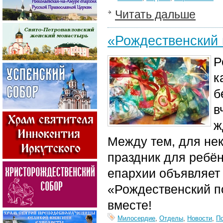
Читать дальше
«Рождественский 
Р
к
б
в
ж
Между тем, для не
праздник для ребё
епархии объявляет 
«Рождественский п
вместе!
Милосердие
,
Отделы
,
Новости
,
П