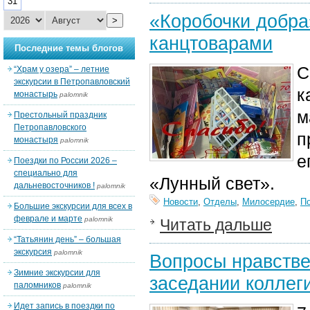
31
«Коробочки добра
>
канцтоварами
Последние темы блогов
С
“Храм у озера” – летние
экскурсии в Петропавловский
к
монастырь
palomnik
м
Престольный праздник
Петропавловского
п
монастыря
palomnik
е
Поездки по России 2026 –
специально для
«Лунный свет».
дальневосточников !
palomnik
Новости
,
Отделы
,
Милосердие
,
П
Большие экскурсии для всех в
феврале и марте
palomnik
Читать дальше
“Татьянин день” – большая
экскурсия
palomnik
Вопросы нравстве
Зимние экскурсии для
заседании коллег
паломников
palomnik
Идет запись в поездки по