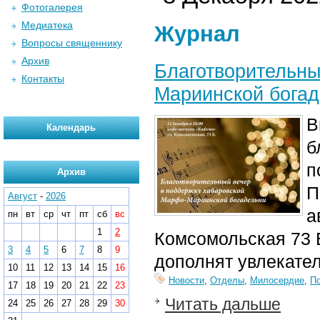
Фотогалерея
Медиатека
Журнал
Вопросы священнику
Архив
Благотворительны
Контакты
Мариинской богад
В
Календарь
б
п
Архив
П
Август
-
2026
а
пн
вт
ср
чт
пт
сб
вс
1
2
Комсомольская 73 Б
3
4
5
6
7
8
9
дополнят увлекате
10
11
12
13
14
15
16
Новости
,
Отделы
,
Милосердие
,
П
17
18
19
20
21
22
23
Читать дальше
24
25
26
27
28
29
30