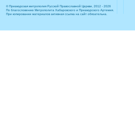
© Приамурская митрополия Русской Православной Церкви, 2012 - 2026
По благословению Митрополита Хабаровского и Приамурского Артемия.
При копировании материалов активная ссылка на сайт обязательна.