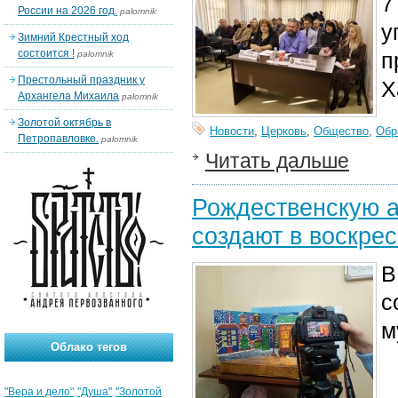
7
России на 2026 год.
palomnik
у
Зимний Крестный ход
состоится !
п
palomnik
Престольный праздник у
Х
Архангела Михаила
palomnik
Золотой октябрь в
Новости
,
Церковь
,
Общество
,
Обр
Петропавловке.
palomnik
Читать дальше
Рождественскую 
создают в воскре
В
с
м
Облако тегов
"Вера и дело"
"Душа"
"Золотой