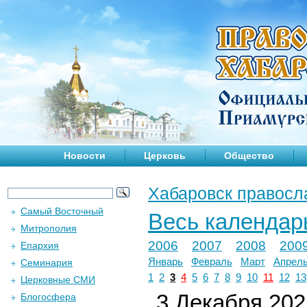
Новости
Церковь
Общество
Хабаровск правосл
Самый Восточный
Весь календар
Митрополия
2006
2007
2008
200
Епархия
Январь
Февраль
Март
Апрел
Семинария
1
2
3
4
5
6
7
8
9
10
11
12
13
Церковные СМИ
3 Декабря 2022
Блогосфера