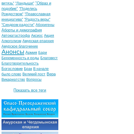
"Образ и
витязь"
"Ландыши"
подобие"
"Поделись
Рождеством"
"Православная
инициатива"
"Радость веры"
"Синдром радости"
Аборигены
Аборты и демография
Автокатастрофа
Аксиос
Акция
Алкоголизм
Амурская епархия
Амурское благочиние
Анонсы
Армия
Бари
Беременность и роды
Благовест
Благотворительность
Богословие
Брак
В начале
Вера
было слово
Великий пост
Викариатство
Вопросы
Показать все теги