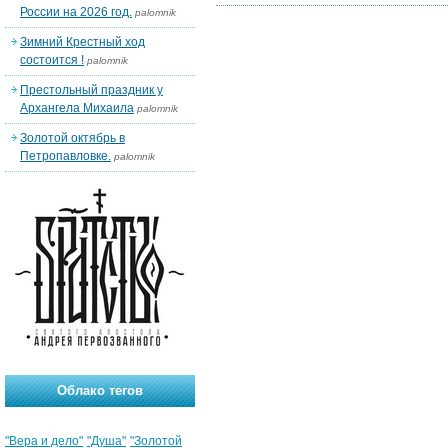
России на 2026 год.
palomnik
Зимний Крестный ход
состоится !
palomnik
Престольный праздник у
Архангела Михаила
palomnik
Золотой октябрь в
Петропавловке.
palomnik
Облако тегов
"Вера и дело"
"Душа"
"Золотой