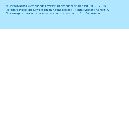
© Приамурская митрополия Русской Православной Церкви, 2012 - 2026
По благословению Митрополита Хабаровского и Приамурского Артемия.
При копировании материалов активная ссылка на сайт обязательна.