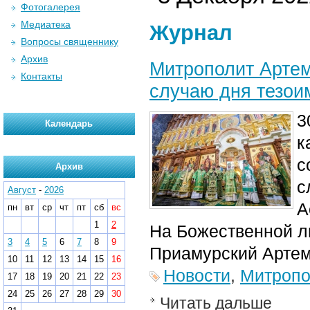
Фотогалерея
Медиатека
Журнал
Вопросы священнику
Архив
Митрополит Артем
Контакты
случаю дня тезои
3
Календарь
к
с
Архив
с
Август
-
2026
А
пн
вт
ср
чт
пт
сб
вс
1
2
На Божественной л
3
4
5
6
7
8
9
Приамурский Артем
10
11
12
13
14
15
16
Новости
,
Митропо
17
18
19
20
21
22
23
24
25
26
27
28
29
30
Читать дальше