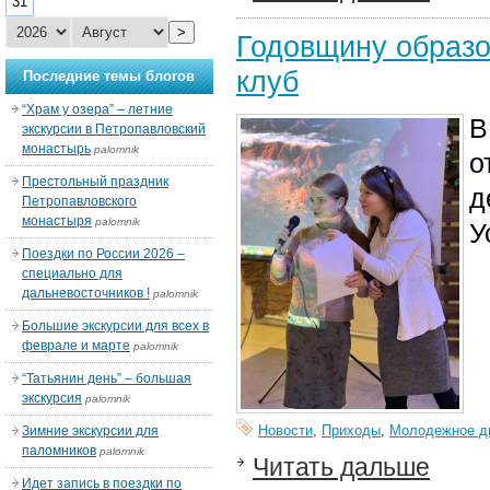
31
>
Годовщину образо
клуб
Последние темы блогов
“Храм у озера” – летние
В
экскурсии в Петропавловский
монастырь
palomnik
о
Престольный праздник
д
Петропавловского
монастыря
palomnik
У
Поездки по России 2026 –
специально для
дальневосточников !
palomnik
Большие экскурсии для всех в
феврале и марте
palomnik
“Татьянин день” – большая
экскурсия
palomnik
Новости
,
Приходы
,
Молодежное д
Зимние экскурсии для
паломников
palomnik
Читать дальше
Идет запись в поездки по