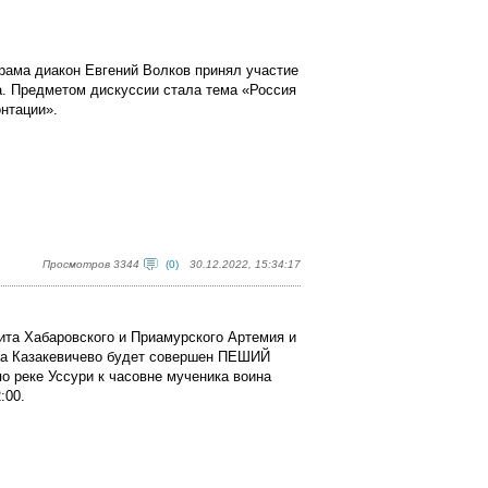
храма диакон Евгений Волков принял участие
а. Предметом дискуссии стала тема «Россия
онтации».
Просмотров 3344
(0)
30.12.2022, 15:34:17
ита Хабаровского и Приамурского Артемия и
ела Казакевичево будет совершен ПЕШИЙ
о реке Уссури к часовне мученика воина
:00.