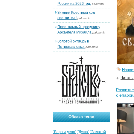
России на 2026 год.
palomnik
Зимний Крестный ход
состоится !
palomnik
Престольный праздник у
Архангела Михаила
palomnik
Золотой октябрь в
Петропавловке.
palomnik
Новос
Читать
Развитие
с епархи
Облако тегов
"Вера и дело"
"Душа"
"Золотой