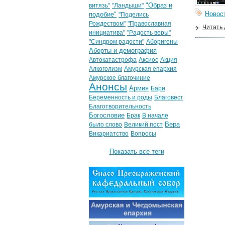
"Образ и
витязь"
"Ландыши"
Новос
подобие"
"Поделись
Рождеством"
"Православная
Читать
инициатива"
"Радость веры"
"Синдром радости"
Аборигены
Аборты и демография
Автокатастрофа
Аксиос
Акция
Алкоголизм
Амурская епархия
Амурское благочиние
Анонсы
Армия
Бари
Беременность и роды
Благовест
Благотворительность
Богословие
Брак
В начале
Вера
было слово
Великий пост
Викариатство
Вопросы
Показать все теги