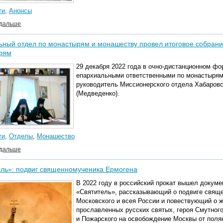
ти
,
Анонсы
 дальше
ный отдел по монастырям и монашеству провел итоговое собрани
рям
29 декабря 2022 года в очно-дистанционном фо
епархиальными ответственными по монастырям
руководитель Миссионерского отдела Хабаров
(Медведенко).
ти
,
Отделы
,
Монашество
 дальше
ль»: подвиг священномученика Ермогена
В 2022 году в российский прокат вышел доку
«Святитель», рассказывающий о подвиге свящ
Московского и всея России и повествующий о ж
прославленных русских святых, героя Смутног
и Пожарского на освобождение Москвы от поля