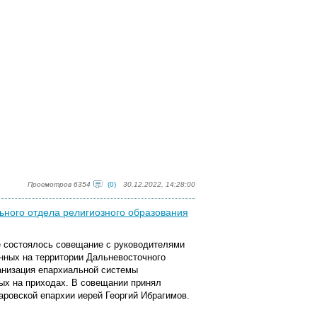
Просмотров 6354
(0)
30.12.2022, 14:28:00
ьного отдела религиозного образования
е состоялось совещание с руководителями
нных на территории Дальневосточного
ганизация епархиальной системы
лых на приходах. В совещании принял
ровской епархии иерей Георгий Ибрагимов.