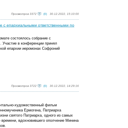
Просмотров 3372
(0)
30.12.2022, 15:10:00
е с епархиальными ответственными по
рмате состоялось собрание с
. Участие в конференции принял
ской епархии иеромонах Софроний
Просмотров 3722
(0)
30.12.2022, 14:29:16
ментально-художественный фильм
енномученика Ермогена, Патриарха
изни святого Патриарха, одного из самых
о времени, вдохновившего ополчение Минина
ков.