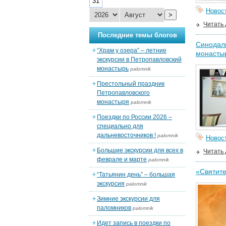
31
Новос
>
Читать
Последние темы блогов
Синодаль
“Храм у озера” – летние
монасты
экскурсии в Петропавловский
монастырь
palomnik
Престольный праздник
Петропавловского
монастыря
palomnik
Поездки по России 2026 –
специально для
дальневосточников !
palomnik
Новос
Большие экскурсии для всех в
Читать
феврале и марте
palomnik
«Святите
“Татьянин день” – большая
экскурсия
palomnik
Зимние экскурсии для
паломников
palomnik
Идет запись в поездки по