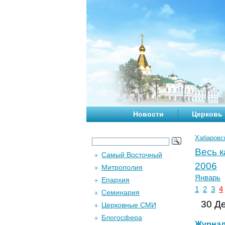
Новости
Церковь
Хабаровс
Весь 
Самый Восточный
2006
Митрополия
Январь
Епархия
1
2
3
4
Семинария
30 Де
Церковные СМИ
Блогосфера
Журна