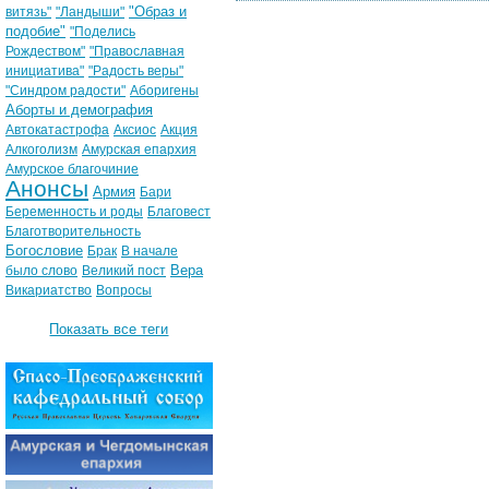
"Образ и
витязь"
"Ландыши"
подобие"
"Поделись
Рождеством"
"Православная
инициатива"
"Радость веры"
"Синдром радости"
Аборигены
Аборты и демография
Автокатастрофа
Аксиос
Акция
Алкоголизм
Амурская епархия
Амурское благочиние
Анонсы
Армия
Бари
Беременность и роды
Благовест
Благотворительность
Богословие
Брак
В начале
Вера
было слово
Великий пост
Викариатство
Вопросы
Показать все теги