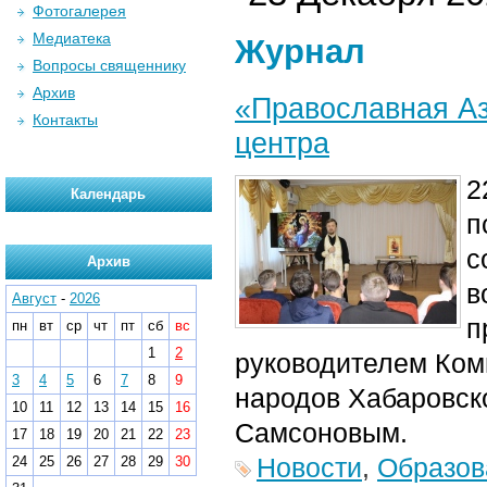
Фотогалерея
Медиатека
Журнал
Вопросы священнику
Архив
«Православная Аз
Контакты
центра
2
Календарь
п
с
Архив
в
Август
-
2026
п
пн
вт
ср
чт
пт
сб
вс
1
2
руководителем Ком
3
4
5
6
7
8
9
народов Хабаровск
10
11
12
13
14
15
16
Самсоновым.
17
18
19
20
21
22
23
Новости
,
Образов
24
25
26
27
28
29
30