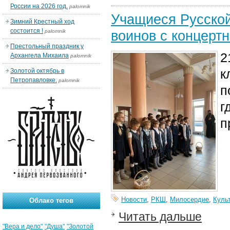
России на 2026 год.
palomnik
Учащиеся Русской
Зимний Крестный ход
состоится !
воинов с концерт
palomnik
Престольный праздник у
2
Архангела Михаила
palomnik
к
Золотой октябрь в
Петропавловке.
palomnik
п
г
п
Новости
,
РКШ
,
Милосердие
,
Куль
Облако тегов
Читать дальше
"Вера и дело"
"Душа"
"Золотой