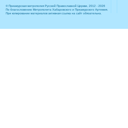
© Приамурская митрополия Русской Православной Церкви, 2012 - 2026
По благословению Митрополита Хабаровского и Приамурского Артемия.
При копировании материалов активная ссылка на сайт обязательна.