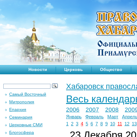
Новости
Церковь
Общество
Хабаровск правосл
Самый Восточный
Весь календар
Митрополия
2006
2007
2008
200
Епархия
Январь
Февраль
Март
Апрел
Семинария
1
2
3
4
5
6
7
8
9
10
11
12
13
Церковные СМИ
23 Декабря 202
Блогосфера