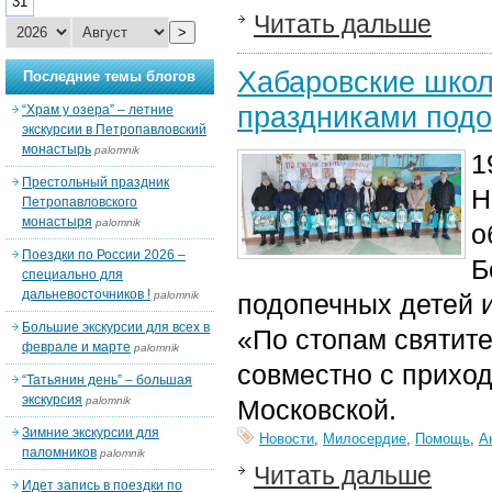
31
Читать дальше
>
Хабаровские школ
Последние темы блогов
праздниками подо
“Храм у озера” – летние
экскурсии в Петропавловский
монастырь
palomnik
1
Престольный праздник
Н
Петропавловского
монастыря
palomnik
о
Поездки по России 2026 –
Б
специально для
дальневосточников !
palomnik
подопечных детей и
Большие экскурсии для всех в
«По стопам святит
феврале и марте
palomnik
совместно с прихо
“Татьянин день” – большая
экскурсия
palomnik
Московской.
Зимние экскурсии для
Новости
,
Милосердие
,
Помощь
,
А
паломников
palomnik
Читать дальше
Идет запись в поездки по