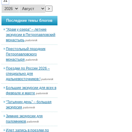
31
>
Последние темы блогов
“Храм у озера” – летние
экскурсии в Петропавловский
монастырь
palomnik
Престольный праздник
Петропавловского
монастыря
palomnik
Поездки по России 2026 –
специально для
дальневосточников !
palomnik
Большие экскурсии для всех в
феврале и марте
palomnik
“Татьянин день” – большая
экскурсия
palomnik
Зимние экскурсии для
паломников
palomnik
Идет запись в поездки по