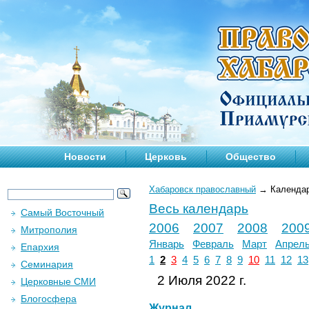
Новости
Церковь
Общество
Хабаровск православный
→
Календа
Весь календарь
Самый Восточный
2006
2007
2008
200
Митрополия
Январь
Февраль
Март
Апрел
Епархия
1
2
3
4
5
6
7
8
9
10
11
12
13
Семинария
2 Июля 2022 г.
Церковные СМИ
Блогосфера
Журнал