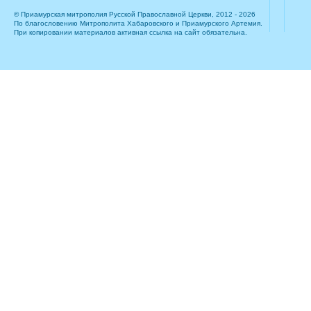
© Приамурская митрополия Русской Православной Церкви, 2012 - 2026
По благословению Митрополита Хабаровского и Приамурского Артемия.
При копировании материалов активная ссылка на сайт обязательна.