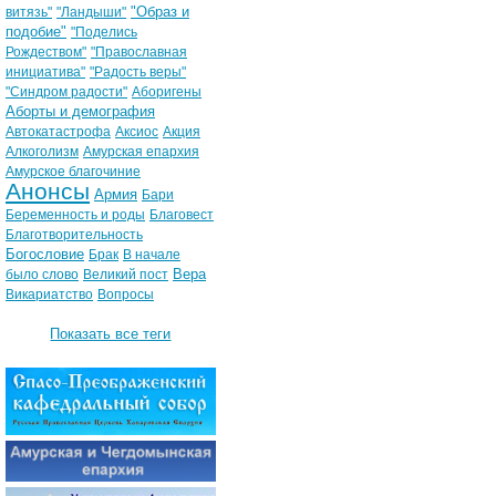
"Образ и
витязь"
"Ландыши"
подобие"
"Поделись
Рождеством"
"Православная
инициатива"
"Радость веры"
"Синдром радости"
Аборигены
Аборты и демография
Автокатастрофа
Аксиос
Акция
Алкоголизм
Амурская епархия
Амурское благочиние
Анонсы
Армия
Бари
Беременность и роды
Благовест
Благотворительность
Богословие
Брак
В начале
Вера
было слово
Великий пост
Викариатство
Вопросы
Показать все теги