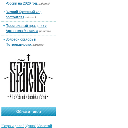
России на 2026 год.
palomnik
Зимний Крестный ход
состоится !
palomnik
Престольный праздник у
Архангела Михаила
palomnik
Золотой октябрь в
Петропавловке.
palomnik
Облако тегов
"Вера и дело"
"Душа"
"Золотой