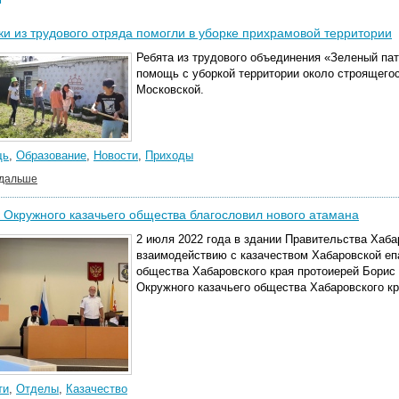
и из трудового отряда помогли в уборке прихрамовой территории
Ребята из трудового объединения «Зеленый па
помощь с уборкой территории около строящего
Московской.
щь
,
Образование
,
Новости
,
Приходы
 дальше
 Окружного казачьего общества благословил нового атамана
2 июля 2022 года в здании Правительства Хаба
взаимодействию с казачеством Хабаровской еп
общества Хабаровского края протоиерей Борис
Окружного казачьего общества Хабаровского кр
ти
,
Отделы
,
Казачество