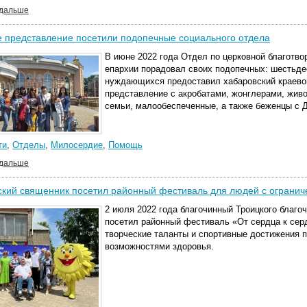
 дальше
 представление посетили подопечные социального отдела
В июне 2022 года Отдел по церковной благотв
епархии порадовал своих подопечных: шестьде
нуждающихся предоставил хабаровский краевой
представление с акробатами, жонглерами, жив
семьи, малообеспеченные, а также беженцы с 
ти
,
Отделы
,
Милосердие
,
Помощь
 дальше
ский священник посетил районный фестиваль для людей с ограни
2 июля 2022 года благочинный Троицкого благ
посетил районный фестиваль «От сердца к серд
творческие таланты и спортивные достижения 
возможностями здоровья.