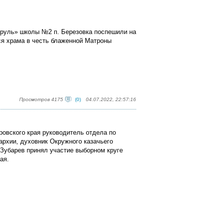
труль» школы №2 п. Березовка поспешили на
ся храма в честь блаженной Матроны
Просмотров 4175
(0)
04.07.2022, 22:57:16
ровского края руководитель отдела по
архии, духовник Окружного казачьего
 Зубарев принял участие выборном круге
ая.