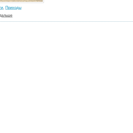
ти
,
Приходы
 дальше