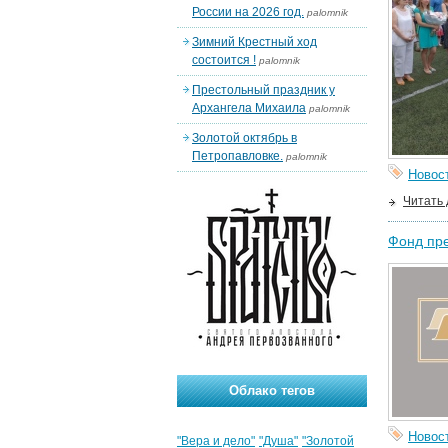
России на 2026 год.
palomnik
Зимний Крестный ход
состоится !
palomnik
Престольный праздник у
Архангела Михаила
palomnik
Золотой октябрь в
Петропавловке.
palomnik
Новос
Читать
Фонд пре
Облако тегов
Новос
"Вера и дело"
"Душа"
"Золотой