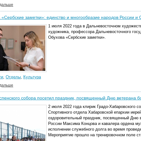
 дальше
 «Сербские заметки»: единство и многообразие народов России и
1 июля 2022 года в Дальневосточном художест
художника, профессора Дальневосточного госуд
Обухова «Сербские заметки».
ти
,
Отделы
,
Культура
 дальше
спенского собора посетил праздник, посвященный Дню ветерана б
2 июля 2022 года клирик Градо-Хабаровского с
Спортивного отдела Хабаровской епархии иере
оздоровительный праздник, посвященный Дню в
России Максима Концова и кавалера ордена му
исполнении служебного долга во время проведе
Мероприятие прошло на тренировочном поле ст