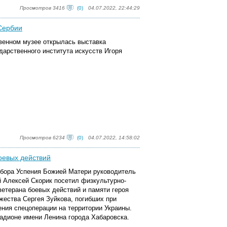
Просмотров 3416
(0)
04.07.2022, 22:44:29
 Сербии
венном музее открылась выставка
арственного института искусств Игоря
Просмотров 6234
(0)
04.07.2022, 14:58:02
оевых действий
обора Успения Божией Матери руководитель
й Алексей Скорик посетил физкультурно-
етерана боевых действий и памяти героя
жества Сергея Зуйкова, погибших при
ния спецоперации на территории Украины.
адионе имени Ленина города Хабаровска.