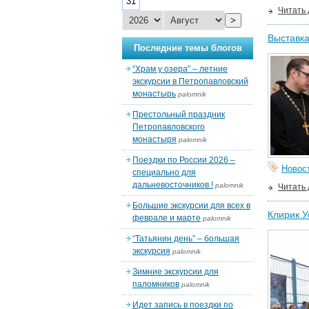
31
Читать
>
Выставка
Последние темы блогов
“Храм у озера” – летние
экскурсии в Петропавловский
монастырь
palomnik
Престольный праздник
Петропавловского
монастыря
palomnik
Поездки по России 2026 –
Новос
специально для
дальневосточников !
palomnik
Читать
Большие экскурсии для всех в
Клирик У
феврале и марте
palomnik
“Татьянин день” – большая
экскурсия
palomnik
Зимние экскурсии для
паломников
palomnik
Идет запись в поездки по