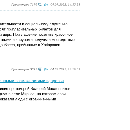
Просмотров 7176
(0)
04.07.2022, 14:35:23
орительности и социальному служению
сят пригласительных билетов для
 цирк. Приглашение посетить красочное
отными и клоунами получили многодетные
Донбасса, прибывшие в Хабаровск.
Просмотров 3392
(0)
04.07.2022, 14:16:53
ченными возможностями здоровья
очиния протоиерей Валерий Масленников
цу» в селе Мирное, на котором свои
показали люди с ограниченными