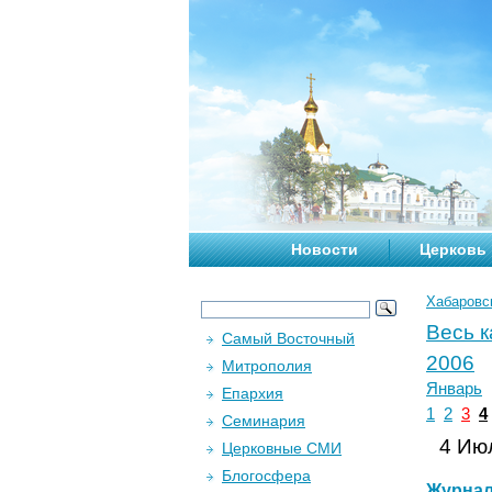
Новости
Церковь
Хабаровс
Весь 
Самый Восточный
2006
Митрополия
Январь
Епархия
1
2
3
4
Семинария
4 Июл
Церковные СМИ
Блогосфера
Журна