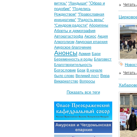
"Образ и
витязь"
"Ландыши"
Читать
подобие"
"Поделись
Рождеством"
"Православная
Цирковое
инициатива"
"Радость веры"
"Синдром радости"
Аборигены
Аборты и демография
Автокатастрофа
Аксиос
Акция
Алкоголизм
Амурская епархия
Амурское благочиние
Анонсы
Армия
Бари
Беременность и роды
Благовест
Новос
Благотворительность
Богословие
Брак
В начале
Читать
Вера
было слово
Великий пост
Викариатство
Вопросы
Хабаров
Показать все теги