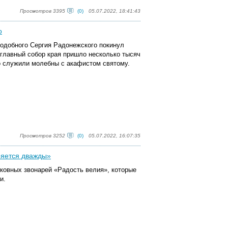
Просмотров 3395
(0)
05.07.2022, 18:41:43
о
подобного Сергия Радонежского покинул
 главный собор края пришло несколько тысяч
о служили молебны с акафистом святому.
Просмотров 3252
(0)
05.07.2022, 16:07:35
ряется дважды»
ковных звонарей «Радость велия», которые
и.