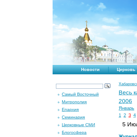
Новости
Церковь
Хабаровс
Весь 
Самый Восточный
2006
Митрополия
Январь
Епархия
1
2
3
4
Семинария
5 Июл
Церковные СМИ
Блогосфера
Журна