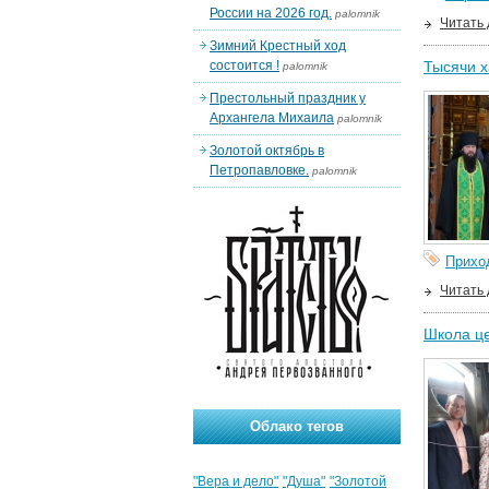
России на 2026 год.
palomnik
Читать
Зимний Крестный ход
состоится !
Тысячи 
palomnik
Престольный праздник у
Архангела Михаила
palomnik
Золотой октябрь в
Петропавловке.
palomnik
Прихо
Читать
Школа це
Облако тегов
"Вера и дело"
"Душа"
"Золотой