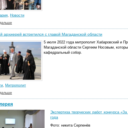
ария
,
Новости
 дальше
 архиерей встретился с главой Магаданской области
5 июля 2022 года митрополит Хабаровский и Пр
Магаданской области Сергеем Носовым, котор
кафедральный собор.
ти
,
Митрополит
 дальше
лерея
Экспертиза творческих работ конкурса «За
года
Фото: никита Серпенёв