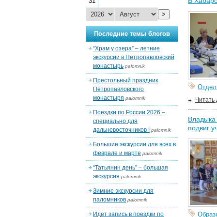
В Хабаро
31
>
Последние темы блогов
“Храм у озера” – летние
экскурсии в Петропавловский
монастырь
palomnik
Престольный праздник
Отдел
Петропавловского
монастыря
palomnik
Читать
Поездки по России 2026 –
Владыка 
специально для
подвиг у
дальневосточников !
palomnik
Большие экскурсии для всех в
феврале и марте
palomnik
“Татьянин день” – большая
экскурсия
palomnik
Зимние экскурсии для
паломников
palomnik
Идет запись в поездки по
Образ