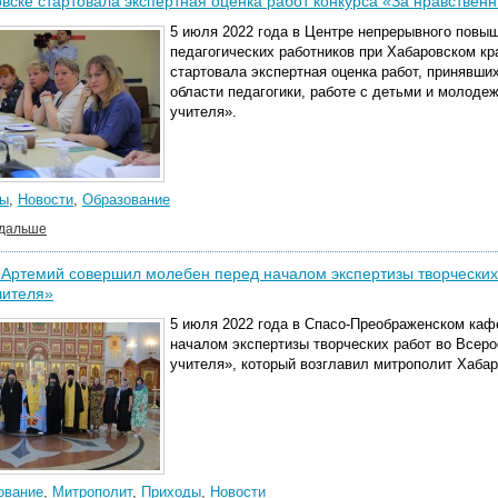
вске стартовала экспертная оценка работ конкурса «За нравствен
5 июля 2022 года в Центре непрерывного повы
педагогических работников при Хабаровском кр
стартовала экспертная оценка работ, принявши
области педагогики, работе с детьми и молоде
учителя».
ы
,
Новости
,
Образование
 дальше
Артемий совершил молебен перед началом экспертизы творческих
чителя»
5 июля 2022 года в Спасо-Преображенском каф
началом экспертизы творческих работ во Всеро
учителя», который возглавил митрополит Хаба
ование
,
Митрополит
,
Приходы
,
Новости