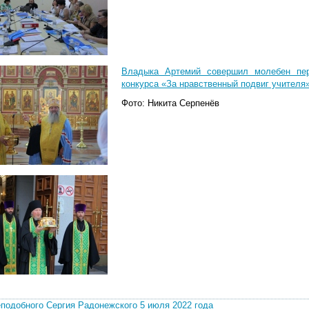
Владыка Артемий совершил молебен пер
конкурса «За нравственный подвиг учителя»
Фото: Никита Серпенёв
подобного Сергия Радонежского 5 июля 2022 года