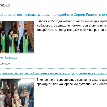
 дальше
хабаровчан поклонились мощам преподобного Сергия Радонежског
5 июля 2022 года ковчег с частицей мощей пре
Хабаровск. За два дня помолиться у святыни в
хабаровчан, а перед мощами почти непрестанн
ды
,
Новости
 дальше
рковных звонарей: «Колокольный звон никогда у звонаря не повто
В конце июня завершились занятия в школе цер
проходили при Хабаровской духовной семинари