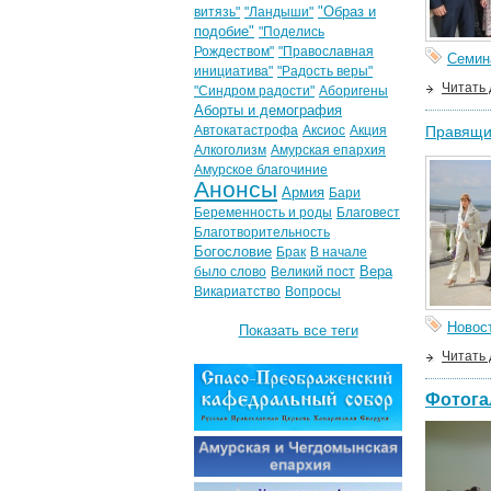
"Образ и
витязь"
"Ландыши"
подобие"
"Поделись
Рождеством"
"Православная
Семин
инициатива"
"Радость веры"
Читать
"Синдром радости"
Аборигены
Аборты и демография
Автокатастрофа
Аксиос
Акция
Правящий
Алкоголизм
Амурская епархия
Амурское благочиние
Анонсы
Армия
Бари
Беременность и роды
Благовест
Благотворительность
Богословие
Брак
В начале
Вера
было слово
Великий пост
Викариатство
Вопросы
Новос
Показать все теги
Читать
Фотога