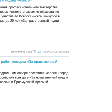
ный подвиг учителя»
шения профессионального мастерства
аевом институте развития образования
х участие во Всероссийском конкурсе в
жью до 20 лет «За нравственный подвиг
Просмотров 3402
(0)
05.07.2022, 20:27:52
 работ конкурса «За нравственный
едральном соборе состоялся молебен перед
ссийском конкурсе «За нравственный подвиг
ровский и Приамурский Артемий.