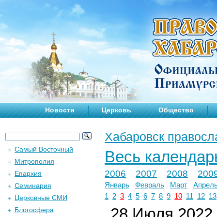
Новости
Церковь
Общество
Хабаровск правосл
Самый Восточный
Весь календар
Митрополия
2006
2007
2008
200
Епархия
Январь
Февраль
Март
Апрел
Семинария
1
2
3
4
5
6
7
8
9
10
11
12
13
Церковные СМИ
28 Июля 2022 
Блогосфера