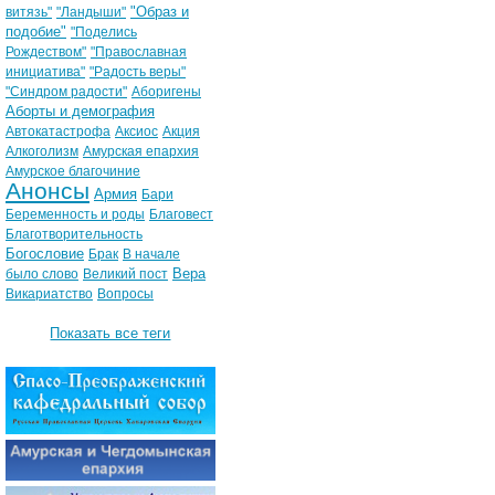
"Образ и
витязь"
"Ландыши"
подобие"
"Поделись
Рождеством"
"Православная
инициатива"
"Радость веры"
"Синдром радости"
Аборигены
Аборты и демография
Автокатастрофа
Аксиос
Акция
Алкоголизм
Амурская епархия
Амурское благочиние
Анонсы
Армия
Бари
Беременность и роды
Благовест
Благотворительность
Богословие
Брак
В начале
Вера
было слово
Великий пост
Викариатство
Вопросы
Показать все теги