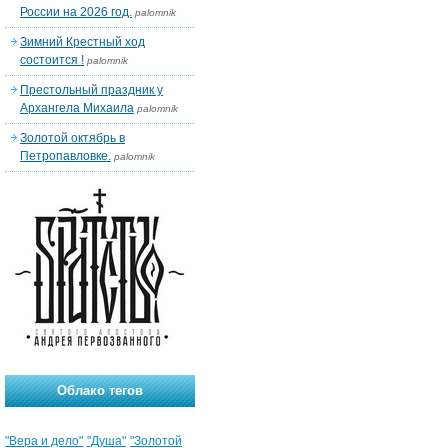
России на 2026 год.
palomnik
Зимний Крестный ход
состоится !
palomnik
Престольный праздник у
Архангела Михаила
palomnik
Золотой октябрь в
Петропавловке.
palomnik
Облако тегов
"Вера и дело"
"Душа"
"Золотой