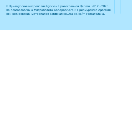
© Приамурская митрополия Русской Православной Церкви, 2012 - 2026
По благословению Митрополита Хабаровского и Приамурского Артемия.
При копировании материалов активная ссылка на сайт обязательна.