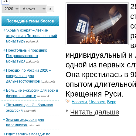
31
2
>
с
Последние темы блогов
с
“Храм у озера” – летние
р
экскурсии в Петропавловский
монастырь
palomnik
в
Престольный праздник
индивидуальный и
Петропавловского
монастыря
palomnik
одной из первых с
Поездки по России 2026 –
Она крестилась в 9
специально для
дальневосточников !
palomnik
опытом длительной
Большие экскурсии для всех в
Крещения Руси.
феврале и марте
palomnik
Новости
,
Человек
,
Вера
“Татьянин день” – большая
Читать дальше
экскурсия
palomnik
Зимние экскурсии для
паломников
palomnik
Идет запись в поездки по