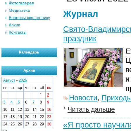
Фотогалерея
Медиатека
Журнал
Вопросы священнику
Архив
Свято-Владимирск
Контакты
праздник
Е
Календарь
Ц
в
Архив
и
Август
-
2026
п
пн
вт
ср
чт
пт
сб
вс
1
2
Новости
,
Приход
3
4
5
6
7
8
9
Читать дальше
10
11
12
13
14
15
16
17
18
19
20
21
22
23
«Я просто научил
24
25
26
27
28
29
30