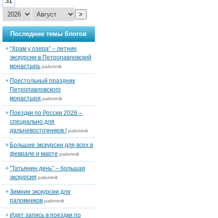
31
>
Последние темы блогов
“Храм у озера” – летние
экскурсии в Петропавловский
монастырь
palomnik
Престольный праздник
Петропавловского
монастыря
palomnik
Поездки по России 2026 –
специально для
дальневосточников !
palomnik
Большие экскурсии для всех в
феврале и марте
palomnik
“Татьянин день” – большая
экскурсия
palomnik
Зимние экскурсии для
паломников
palomnik
Идет запись в поездки по