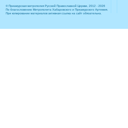
© Приамурская митрополия Русской Православной Церкви, 2012 - 2026
По благословению Митрополита Хабаровского и Приамурского Артемия.
При копировании материалов активная ссылка на сайт обязательна.