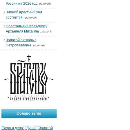
России на 2026 год.
palomnik
Зимний Крестный ход
состоится !
palomnik
Престольный праздник у
Архангела Михаила
palomnik
Золотой октябрь в
Петропавловке.
palomnik
Облако тегов
"Вера и дело"
"Душа"
"Золотой