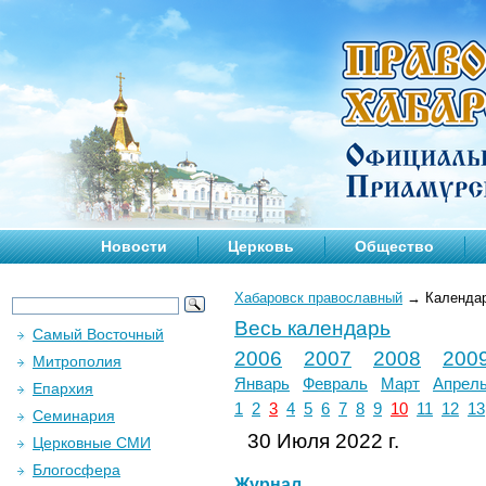
Новости
Церковь
Общество
Хабаровск православный
→
Календа
Весь календарь
Самый Восточный
2006
2007
2008
200
Митрополия
Январь
Февраль
Март
Апрел
Епархия
1
2
3
4
5
6
7
8
9
10
11
12
13
Семинария
30 Июля 2022 г.
Церковные СМИ
Блогосфера
Журнал