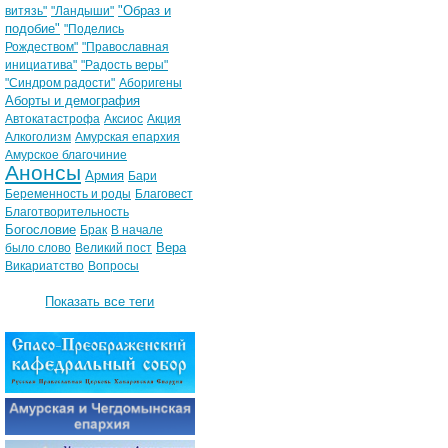
"Образ и
витязь"
"Ландыши"
подобие"
"Поделись
Рождеством"
"Православная
инициатива"
"Радость веры"
"Синдром радости"
Аборигены
Аборты и демография
Автокатастрофа
Аксиос
Акция
Алкоголизм
Амурская епархия
Амурское благочиние
Анонсы
Армия
Бари
Беременность и роды
Благовест
Благотворительность
Богословие
Брак
В начале
Вера
было слово
Великий пост
Викариатство
Вопросы
Показать все теги