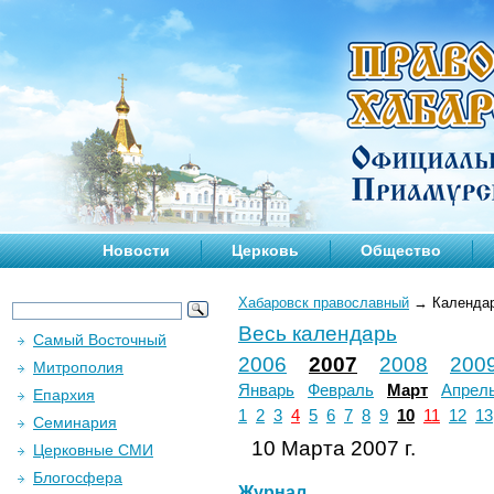
Новости
Церковь
Общество
Хабаровск православный
→
Календа
Весь календарь
Самый Восточный
2006
2007
2008
200
Митрополия
Январь
Февраль
Март
Апрел
Епархия
1
2
3
4
5
6
7
8
9
10
11
12
13
Семинария
10 Марта 2007 г.
Церковные СМИ
Блогосфера
Журнал