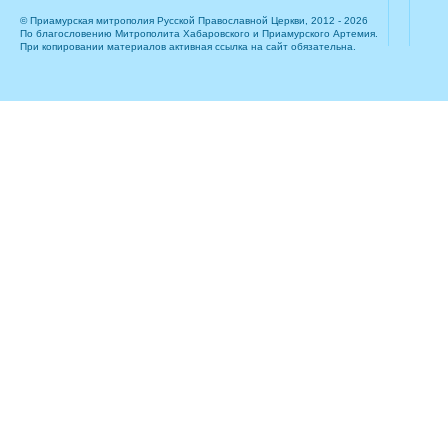
© Приамурская митрополия Русской Православной Церкви, 2012 - 2026
По благословению Митрополита Хабаровского и Приамурского Артемия.
При копировании материалов активная ссылка на сайт обязательна.