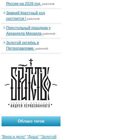
России на 2026 год.
palomnik
Зимний Крестный ход
состоится !
palomnik
Престольный праздник у
Архангела Михаила
palomnik
Золотой октябрь в
Петропавловке.
palomnik
Облако тегов
"Вера и дело"
"Душа"
"Золотой