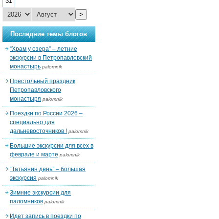
31
>
Последние темы блогов
“Храм у озера” – летние
экскурсии в Петропавловский
монастырь
palomnik
Престольный праздник
Петропавловского
монастыря
palomnik
Поездки по России 2026 –
специально для
дальневосточников !
palomnik
Большие экскурсии для всех в
феврале и марте
palomnik
“Татьянин день” – большая
экскурсия
palomnik
Зимние экскурсии для
паломников
palomnik
Идет запись в поездки по