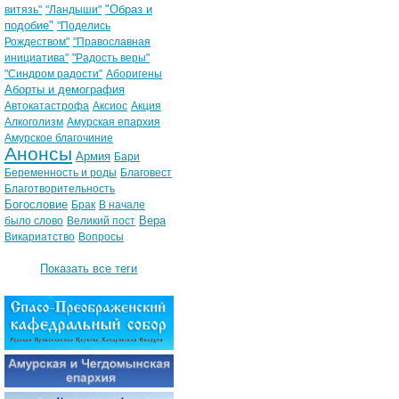
"Образ и
витязь"
"Ландыши"
подобие"
"Поделись
Рождеством"
"Православная
инициатива"
"Радость веры"
"Синдром радости"
Аборигены
Аборты и демография
Автокатастрофа
Аксиос
Акция
Алкоголизм
Амурская епархия
Амурское благочиние
Анонсы
Армия
Бари
Беременность и роды
Благовест
Благотворительность
Богословие
Брак
В начале
Вера
было слово
Великий пост
Викариатство
Вопросы
Показать все теги