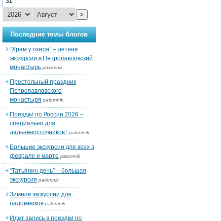
31
>
Последние темы блогов
“Храм у озера” – летние
экскурсии в Петропавловский
монастырь
palomnik
Престольный праздник
Петропавловского
монастыря
palomnik
Поездки по России 2026 –
специально для
дальневосточников !
palomnik
Большие экскурсии для всех в
феврале и марте
palomnik
“Татьянин день” – большая
экскурсия
palomnik
Зимние экскурсии для
паломников
palomnik
Идет запись в поездки по