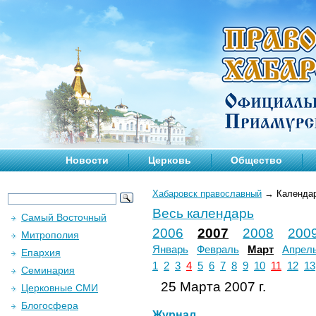
Новости
Церковь
Общество
Хабаровск православный
→
Календа
Весь календарь
Самый Восточный
2006
2007
2008
200
Митрополия
Январь
Февраль
Март
Апрел
Епархия
1
2
3
4
5
6
7
8
9
10
11
12
13
Семинария
25 Марта 2007 г.
Церковные СМИ
Блогосфера
Журнал