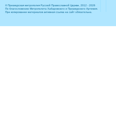
© Приамурская митрополия Русской Православной Церкви, 2012 - 2026
По благословению Митрополита Хабаровского и Приамурского Артемия.
При копировании материалов активная ссылка на сайт обязательна.