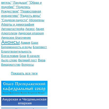
"Образ и
витязь"
"Ландыши"
подобие"
"Поделись
Рождеством"
"Православная
инициатива"
"Радость веры"
"Синдром радости"
Аборигены
Аборты и демография
Автокатастрофа
Аксиос
Акция
Алкоголизм
Амурская епархия
Амурское благочиние
Анонсы
Армия
Бари
Беременность и роды
Благовест
Благотворительность
Богословие
Брак
В начале
Вера
было слово
Великий пост
Викариатство
Вопросы
Показать все теги