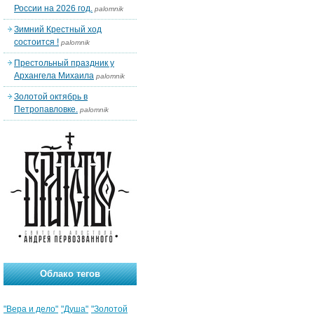
России на 2026 год.
palomnik
Зимний Крестный ход
состоится !
palomnik
Престольный праздник у
Архангела Михаила
palomnik
Золотой октябрь в
Петропавловке.
palomnik
Облако тегов
"Вера и дело"
"Душа"
"Золотой