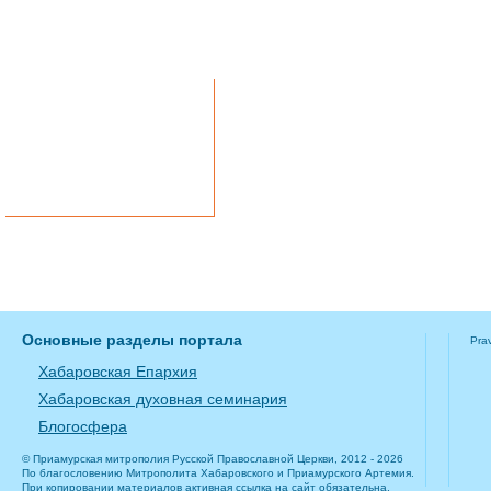
Вконтакте
Однокласники
Telegram
Основные разделы портала
Pra
Хабаровская Епархия
Хабаровская духовная семинария
Блогосфера
© Приамурская митрополия Русской Православной Церкви, 2012 - 2026
По благословению Митрополита Хабаровского и Приамурского Артемия.
При копировании материалов активная ссылка на сайт обязательна.