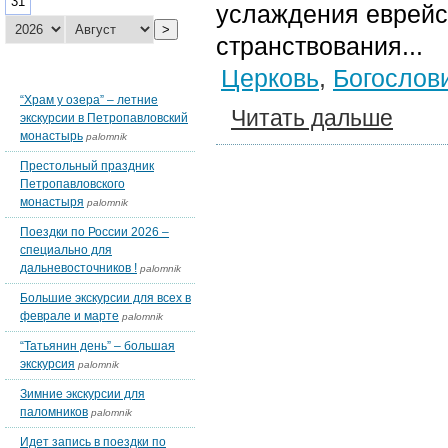
31
услаждения еврейс
>
странствования...
Последние темы блогов
Церковь
,
Богослов
“Храм у озера” – летние
Читать дальше
экскурсии в Петропавловский
монастырь
palomnik
Престольный праздник
Петропавловского
монастыря
palomnik
Поездки по России 2026 –
специально для
дальневосточников !
palomnik
Большие экскурсии для всех в
феврале и марте
palomnik
“Татьянин день” – большая
экскурсия
palomnik
Зимние экскурсии для
паломников
palomnik
Идет запись в поездки по