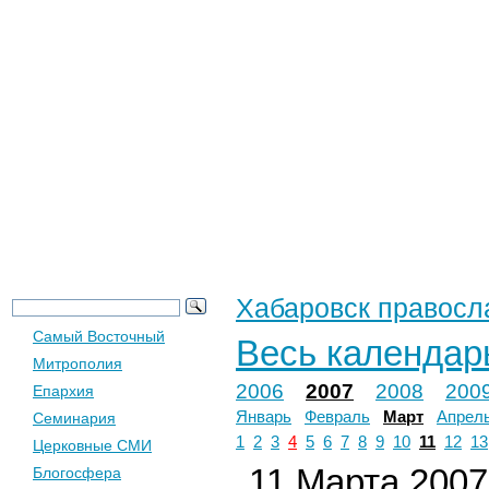
Новости
Церковь
Общество
Хабаровск правосл
Самый Восточный
Весь календар
Митрополия
2006
2007
2008
200
Епархия
Январь
Февраль
Март
Апрел
Семинария
1
2
3
4
5
6
7
8
9
10
11
12
13
Церковные СМИ
11 Марта 2007 
Блогосфера