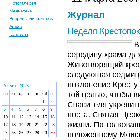
Фотогалерея
Медиатека
Журнал
Вопросы священнику
Архив
Неделя Крестопо
Контакты
В
середину храма дл
Календарь
Животворящий крест
следующая седмица
Архив
поклонение Кресту
Август
-
2026
той целью, чтобы 
пн
вт
ср
чт
пт
сб
вс
1
2
Спасителя укрепит
3
4
5
6
7
8
9
поста. Святая Церк
10
11
12
13
14
15
16
жизни. По толкован
17
18
19
20
21
22
23
положенному Моисе
24
25
26
27
28
29
30