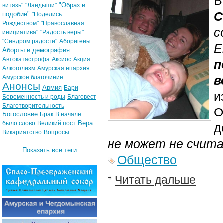
В
"Образ и
витязь"
"Ландыши"
С
подобие"
"Поделись
Рождеством"
"Православная
с
инициатива"
"Радость веры"
"Синдром радости"
Аборигены
Е
Аборты и демография
Автокатастрофа
Аксиос
Акция
п
Алкоголизм
Амурская епархия
в
Амурское благочиние
Анонсы
Армия
Бари
и
Беременность и роды
Благовест
Благотворительность
О
Богословие
Брак
В начале
Вера
было слово
Великий пост
д
Викариатство
Вопросы
не может не счита
Показать все теги
Общество
Читать дальше