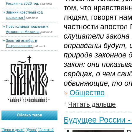
России на 2026 год.
palomnik
том, что нравствен
Зимний Крестный ход
людям, говорят нам
состоится !
palomnik
частности апостол 
Престольный праздник у
Архангела Михаила
palomnik
слушатели закона 
Золотой октябрь в
оправданы будут, и
Петропавловке.
palomnik
природе законное д
закон: они показыв
сердцах, о чем св
обвиняющие, то о
Общество
Читать дальше
Облако тегов
Будущее России -
"Вера и дело"
"Душа"
"Золотой