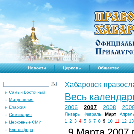
Новости
Церковь
Общество
Хабаровск правосл
Самый Восточный
Весь календар
Митрополия
2006
2007
2008
200
Епархия
Январь
Февраль
Март
Апрел
Семинария
1
2
3
4
5
6
7
8
9
10
11
12
13
Церковные СМИ
9 Марта 2007 г
Блогосфера