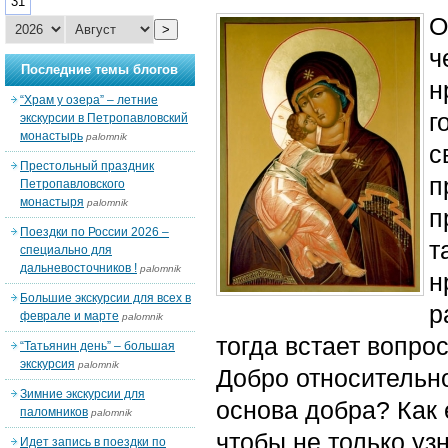
31
О
>
ч
Последние темы блогов
н
“Храм у озера” – летние
г
экскурсии в Петропавловский
монастырь
palomnik
с
Престольный праздник
п
Петропавловского
монастыря
palomnik
п
Поездки по России 2026 –
т
специально для
дальневосточников !
palomnik
н
Большие экскурсии для всех в
р
феврале и марте
palomnik
тогда встает вопрос
“Татьянин день” – большая
экскурсия
palomnik
Добро относительн
Зимние экскурсии для
основа добра? Как 
паломников
palomnik
чтобы не только узн
Идет запись в поездки по