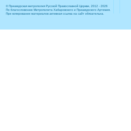
© Приамурская митрополия Русской Православной Церкви, 2012 - 2026
По благословению Митрополита Хабаровского и Приамурского Артемия.
При копировании материалов активная ссылка на сайт обязательна.