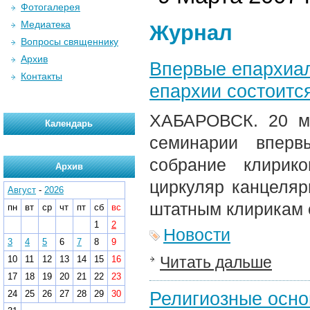
Фотогалерея
Медиатека
Журнал
Вопросы священнику
Архив
Впервые епархиал
Контакты
епархии состоитс
ХАБАРОВСК. 20 ма
Календарь
семинарии вперв
собрание клирик
Архив
циркуляр канцеляр
Август
-
2026
штатным клирикам 
пн
вт
ср
чт
пт
сб
вс
1
2
Новости
3
4
5
6
7
8
9
Читать дальше
10
11
12
13
14
15
16
17
18
19
20
21
22
23
Религиозные осно
24
25
26
27
28
29
30