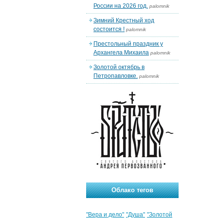
России на 2026 год.
palomnik
Зимний Крестный ход
состоится !
palomnik
Престольный праздник у
Архангела Михаила
palomnik
Золотой октябрь в
Петропавловке.
palomnik
Облако тегов
"Вера и дело"
"Душа"
"Золотой