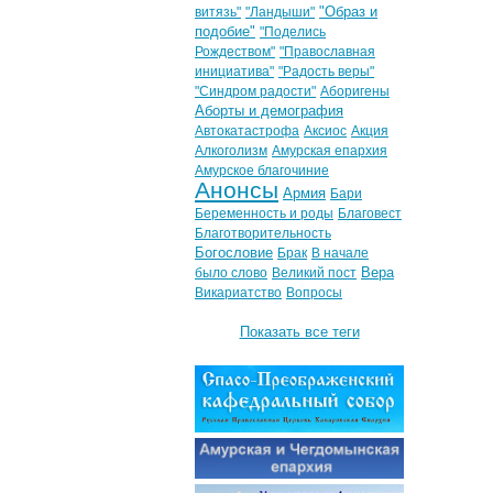
"Образ и
витязь"
"Ландыши"
подобие"
"Поделись
Рождеством"
"Православная
инициатива"
"Радость веры"
"Синдром радости"
Аборигены
Аборты и демография
Автокатастрофа
Аксиос
Акция
Алкоголизм
Амурская епархия
Амурское благочиние
Анонсы
Армия
Бари
Беременность и роды
Благовест
Благотворительность
Богословие
Брак
В начале
Вера
было слово
Великий пост
Викариатство
Вопросы
Показать все теги