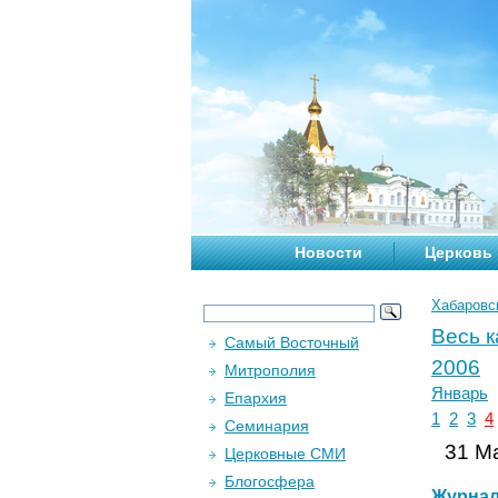
Новости
Церковь
Хабаровс
Весь 
Самый Восточный
2006
Митрополия
Январь
Епархия
1
2
3
4
Семинария
31 Ма
Церковные СМИ
Блогосфера
Журна