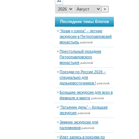
31
>
Последние темы блогов
“Храм у озера” – летние
экскурсии в Петропавловский
монастырь
palomnik
Престольный праздник
Петропавловского
монастыря
palomnik
Поездки по России 2026 –
специально для
дальневосточников !
palomnik
Большие экскурсии для всех в
феврале и марте
palomnik
“Татьянин день” – большая
экскурсия
palomnik
Зимние экскурсии для
паломников
palomnik
Идет запись в поездки по