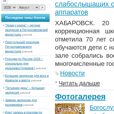
31
слабослышащих о
>
аппаратов
Последние темы блогов
ХАБАРОВСК. 20 м
“Храм у озера” – летние
коррекционная ш
экскурсии в Петропавловский
монастырь
palomnik
отметила 70 лет с
Престольный праздник
обучаются дети с н
Петропавловского
монастыря
palomnik
зале собрались вос
Поездки по России 2026 –
многочисленные гос
специально для
дальневосточников !
palomnik
Новости
Большие экскурсии для всех в
феврале и марте
palomnik
Читать дальше
“Татьянин день” – большая
экскурсия
palomnik
Фотогалерея
Зимние экскурсии для
паломников
palomnik
Богос
Идет запись в поездки по