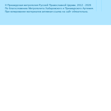
© Приамурская митрополия Русской Православной Церкви, 2012 - 2026
По благословению Митрополита Хабаровского и Приамурского Артемия.
При копировании материалов активная ссылка на сайт обязательна.