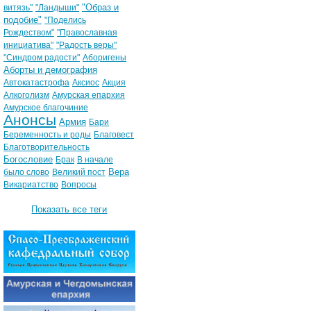
"Образ и
витязь"
"Ландыши"
подобие"
"Поделись
Рождеством"
"Православная
инициатива"
"Радость веры"
"Синдром радости"
Аборигены
Аборты и демография
Автокатастрофа
Аксиос
Акция
Алкоголизм
Амурская епархия
Амурское благочиние
Анонсы
Армия
Бари
Беременность и роды
Благовест
Благотворительность
Богословие
Брак
В начале
Вера
было слово
Великий пост
Викариатство
Вопросы
Показать все теги