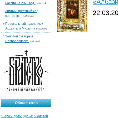
«Албази
России на 2026 год.
palomnik
22.03.2
Зимний Крестный ход
состоится !
palomnik
Престольный праздник у
Архангела Михаила
palomnik
Золотой октябрь в
Петропавловке.
palomnik
Облако тегов
"Вера и дело"
"Душа"
"Золотой