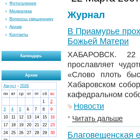
Фотогалерея
Медиатека
Журнал
Вопросы священнику
Архив
В Приамурье прох
Контакты
Божьей Матери
ХАБАРОВСК. 22 
Календарь
прославляет чудо
«Слово плоть быс
Архив
Хабаровском собо
Август
-
2026
кафедральном собо
пн
вт
ср
чт
пт
сб
вс
1
2
Новости
3
4
5
6
7
8
9
Читать дальше
10
11
12
13
14
15
16
17
18
19
20
21
22
23
Благовещенская е
24
25
26
27
28
29
30