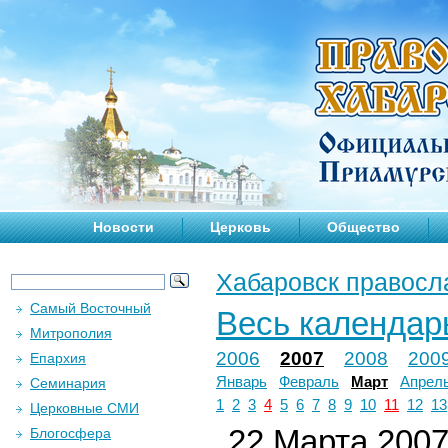
Новости
Церковь
Общество
Хабаровск правосл
Самый Восточный
Весь календар
Митрополия
2006
2007
2008
200
Епархия
Январь
Февраль
Март
Апрел
Семинария
1
2
3
4
5
6
7
8
9
10
11
12
13
Церковные СМИ
22 Марта 2007 
Блогосфера