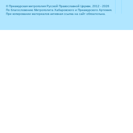
© Приамурская митрополия Русской Православной Церкви, 2012 - 2026
По благословению Митрополита Хабаровского и Приамурского Артемия.
При копировании материалов активная ссылка на сайт обязательна.