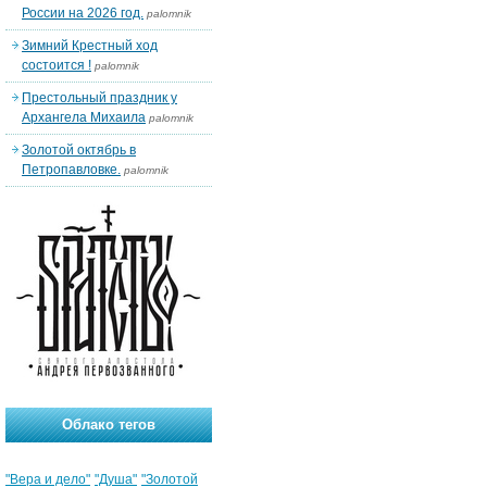
России на 2026 год.
palomnik
Зимний Крестный ход
состоится !
palomnik
Престольный праздник у
Архангела Михаила
palomnik
Золотой октябрь в
Петропавловке.
palomnik
Облако тегов
"Вера и дело"
"Душа"
"Золотой