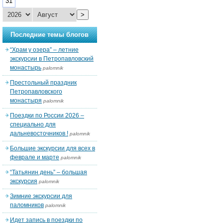
31
>
Последние темы блогов
“Храм у озера” – летние
экскурсии в Петропавловский
монастырь
palomnik
Престольный праздник
Петропавловского
монастыря
palomnik
Поездки по России 2026 –
специально для
дальневосточников !
palomnik
Большие экскурсии для всех в
феврале и марте
palomnik
“Татьянин день” – большая
экскурсия
palomnik
Зимние экскурсии для
паломников
palomnik
Идет запись в поездки по