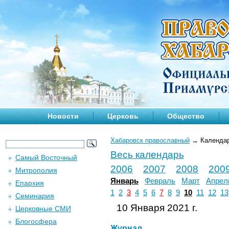
Новости
Церковь
Общество
Хабаровск православный
→
Календа
Весь календарь
Самый Восточный
2006
2007
2008
200
Митрополия
Январь
Февраль
Март
Апрел
Епархия
1
2
3
4
5
6
7
8
9
10
11
12
13
Семинария
10 Января 2021 г.
Церковные СМИ
Блогосфера
Журнал