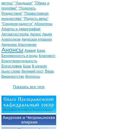
"Образ и
витязь"
"Ландыши"
подобие"
"Поделись
Рождеством"
"Православная
инициатива"
"Радость веры"
"Синдром радости"
Аборигены
Аборты и демография
Автокатастрофа
Аксиос
Акция
Алкоголизм
Амурская епархия
Амурское благочиние
Анонсы
Армия
Бари
Беременность и роды
Благовест
Благотворительность
Богословие
Брак
В начале
Вера
было слово
Великий пост
Викариатство
Вопросы
Показать все теги