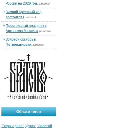
России на 2026 год.
palomnik
Зимний Крестный ход
состоится !
palomnik
Престольный праздник у
Архангела Михаила
palomnik
Золотой октябрь в
Петропавловке.
palomnik
Облако тегов
"Вера и дело"
"Душа"
"Золотой