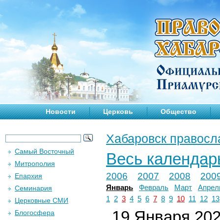
Новости
Церковь
Общество
Хабаровск правосл
Самый Восточный
Весь календар
Митрополия
2006
2007
2008
200
Епархия
Январь
Февраль
Март
Апрел
Семинария
1
2
3
4
5
6
7
8
9
10
11
12
13
Церковные СМИ
19 Января 2021
Блогосфера