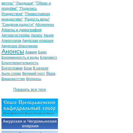
"Образ и
витязь"
"Ландыши"
подобие"
"Поделись
Рождеством"
"Православная
инициатива"
"Радость веры"
"Синдром радости"
Аборигены
Аборты и демография
Автокатастрофа
Аксиос
Акция
Алкоголизм
Амурская епархия
Амурское благочиние
Анонсы
Армия
Бари
Беременность и роды
Благовест
Благотворительность
Богословие
Брак
В начале
Вера
было слово
Великий пост
Викариатство
Вопросы
Показать все теги