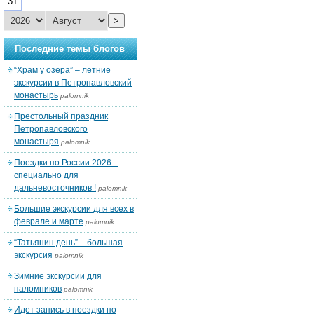
31
>
Последние темы блогов
“Храм у озера” – летние
экскурсии в Петропавловский
монастырь
palomnik
Престольный праздник
Петропавловского
монастыря
palomnik
Поездки по России 2026 –
специально для
дальневосточников !
palomnik
Большие экскурсии для всех в
феврале и марте
palomnik
“Татьянин день” – большая
экскурсия
palomnik
Зимние экскурсии для
паломников
palomnik
Идет запись в поездки по