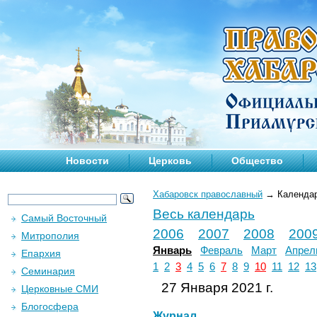
Новости
Церковь
Общество
Хабаровск православный
→
Календа
Весь календарь
Самый Восточный
2006
2007
2008
200
Митрополия
Январь
Февраль
Март
Апрел
Епархия
1
2
3
4
5
6
7
8
9
10
11
12
13
Семинария
27 Января 2021 г.
Церковные СМИ
Блогосфера
Журнал