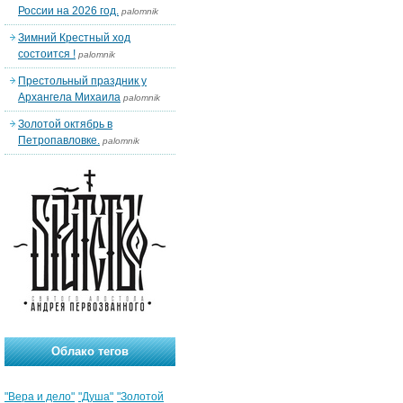
России на 2026 год.
palomnik
Зимний Крестный ход
состоится !
palomnik
Престольный праздник у
Архангела Михаила
palomnik
Золотой октябрь в
Петропавловке.
palomnik
Облако тегов
"Вера и дело"
"Душа"
"Золотой