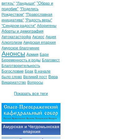
"Образ и
витязь"
"Ландыши"
подобие"
"Поделись
Рождеством"
"Православная
инициатива"
"Радость веры"
"Синдром радости"
Аборигены
Аборты и демография
Автокатастрофа
Аксиос
Акция
Алкоголизм
Амурская епархия
Амурское благочиние
Анонсы
Армия
Бари
Беременность и роды
Благовест
Благотворительность
Богословие
Брак
В начале
Вера
было слово
Великий пост
Викариатство
Вопросы
Показать все теги