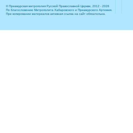
© Приамурская митрополия Русской Православной Церкви, 2012 - 2026
По благословению Митрополита Хабаровского и Приамурского Артемия.
При копировании материалов активная ссылка на сайт обязательна.